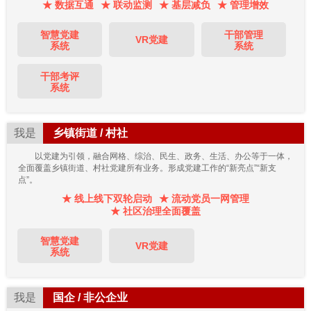
★ 数据互通
★ 联动监测
★ 基层减负
★ 管理增效
智慧党建
干部管理
VR党建
系统
系统
干部考评
系统
我是
乡镇街道 / 村社
以党建为引领，融合网格、综治、民生、政务、生活、办公等于一体，
全面覆盖乡镇街道、村社党建所有业务。形成党建工作的“新亮点”“新支
点”。
★ 线上线下双轮启动
★ 流动党员一网管理
★ 社区治理全面覆盖
智慧党建
VR党建
系统
我是
国企 / 非公企业