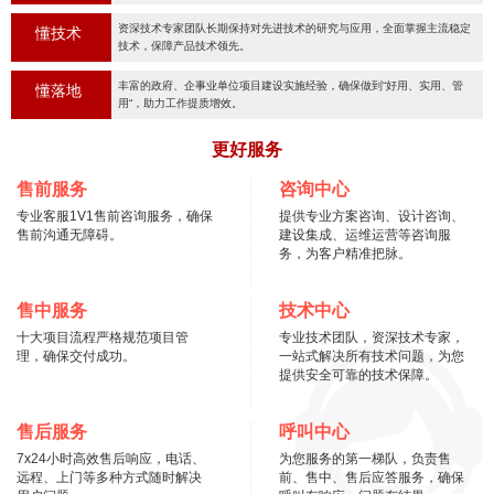
资深技术专家团队长期保持对先进技术的研究与应用，全面掌握主流稳定
懂技术
技术，保障产品技术领先。
丰富的政府、企事业单位项目建设实施经验，确保做到“好用、实用、管
懂落地
用“，助力工作提质增效。
更好服务
售前服务
咨询中心
专业客服1V1售前咨询服务，确保
提供专业方案咨询、设计咨询、
售前沟通无障碍。
建设集成、运维运营等咨询服
务，为客户精准把脉。
售中服务
技术中心
十大项目流程严格规范项目管
专业技术团队，资深技术专家，
理，确保交付成功。
一站式解决所有技术问题，为您
提供安全可靠的技术保障。
售后服务
呼叫中心
7x24小时高效售后响应，电话、
为您服务的第一梯队，负责售
远程、上门等多种方式随时解决
前、售中、售后应答服务，确保