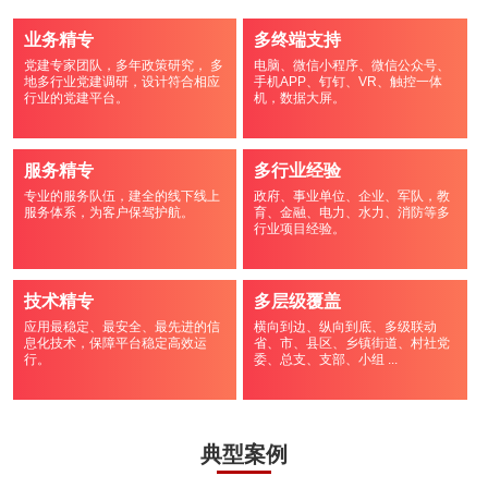
业务精专
多终端支持
党建专家团队，多年政策研究， 多
电脑、微信小程序、微信公众号、
地多行业党建调研，设计符合相应
手机APP、钉钉、VR、触控一体
行业的党建平台。
机，数据大屏。
服务精专
多行业经验
专业的服务队伍，建全的线下线上
政府、事业单位、企业、军队，教
服务体系，为客户保驾护航。
育、金融、电力、水力、消防等多
行业项目经验。
技术精专
多层级覆盖
应用最稳定、最安全、最先进的信
横向到边、纵向到底、多级联动
息化技术，保障平台稳定高效运
省、市、县区、乡镇街道、村社党
行。
委、总支、支部、小组 ...
典型案例