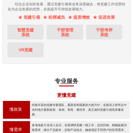
结合企业实际发展，通过党建引领将业务深度融合，将党建工作优势转
化为企业发展的优势，全面提升可持续发展能力。
★ 党建引领
★ 松绑减负
★ 提质增效
★ 促进发展
智慧党建
干部管理
干部考评
系统
系统
系统
VR党建
专业服务
更懂党建
经验丰富的党建专家团队，紧跟党和国家的大政方针，全面深入研究从中
懂政策
央到地方最新政策、条例、章程、规范等，真正做到党建引领高质量发
展。
多地域多行业深入走访，全面调研党建一线工作，总结归纳、精确提炼功
懂需求
能需求，细分产品版本，定制产品组合，确保满足不同用户的应用需求。