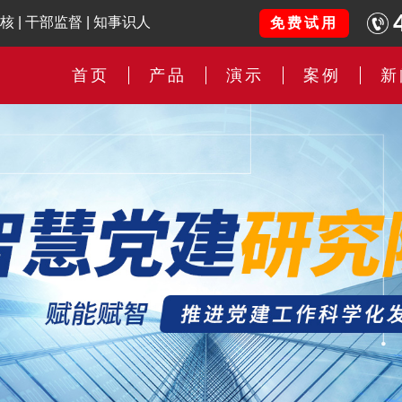
核
|
干部监督
|
知事识人
免费试用
首页
产品
演示
案例
新