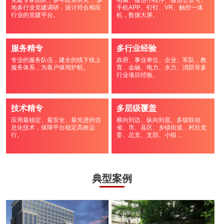
党建专家团队，多年政策研究， 多
电脑、微信小程序、微信公众号、
地多行业党建调研，设计符合相应
手机APP、钉钉、VR、触控一体
行业的党建平台。
机，数据大屏。
服务精专
多行业经验
专业的服务队伍，建全的线下线上
政府、事业单位、企业、军队，教
服务体系，为客户保驾护航。
育、金融、电力、水力、消防等多
行业项目经验。
技术精专
多层级覆盖
应用最稳定、最安全、最先进的信
横向到边、纵向到底、多级联动
息化技术，保障平台稳定高效运
省、市、县区、乡镇街道、村社党
行。
委、总支、支部、小组 ...
典型案例