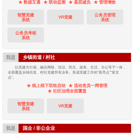
★ 数据互通
★ 联动监测
★ 基层减负
★ 管理增效
智慧党建
公务员管理
VR党建
系统
系统
公务员考核
系统
我是
乡镇街道 / 村社
以党建为引领，融合网格、综治、民生、政务、生活、办公等于一体，
全面覆盖乡镇街道、村社党建所有业务。形成党建工作的“新亮点”“新支
点”。
★ 线上线下双轮启动
★ 流动党员一网管理
★ 社区治理全面覆盖
智慧党建
VR党建
系统
我是
国企 / 非公企业