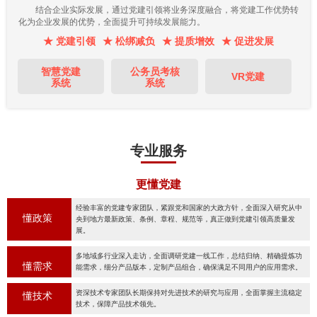
结合企业实际发展，通过党建引领将业务深度融合，将党建工作优势转
化为企业发展的优势，全面提升可持续发展能力。
★ 党建引领
★ 松绑减负
★ 提质增效
★ 促进发展
智慧党建
公务员考核
VR党建
系统
系统
专业服务
更懂党建
经验丰富的党建专家团队，紧跟党和国家的大政方针，全面深入研究从中
懂政策
央到地方最新政策、条例、章程、规范等，真正做到党建引领高质量发
展。
多地域多行业深入走访，全面调研党建一线工作，总结归纳、精确提炼功
懂需求
能需求，细分产品版本，定制产品组合，确保满足不同用户的应用需求。
资深技术专家团队长期保持对先进技术的研究与应用，全面掌握主流稳定
懂技术
技术，保障产品技术领先。