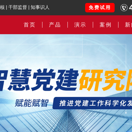
核
|
干部监督
|
知事识人
免费试用
首页
产品
演示
案例
新