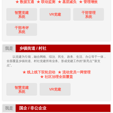
★ 数据互通
★ 联动监测
★ 基层减负
★ 管理增效
智慧党建
干部管理
VR党建
系统
系统
干部考评
系统
我是
乡镇街道 / 村社
以党建为引领，融合网格、综治、民生、政务、生活、办公等于一体，
全面覆盖乡镇街道、村社党建所有业务。形成党建工作的“新亮点”“新支
点”。
★ 线上线下双轮启动
★ 流动党员一网管理
★ 社区治理全面覆盖
智慧党建
VR党建
系统
我是
国企 / 非公企业