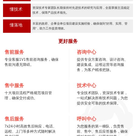
资深技术专家团队长期保持对先进技术的研究与应用，全面掌握主流稳定
懂技术
技术，保障产品技术领先。
丰富的政府、企事业单位项目建设实施经验，确保做到“好用、实用、管
懂落地
用“，助力工作提质增效。
更好服务
售前服务
咨询中心
专业客服1V1售前咨询服务，确保
提供专业方案咨询、设计咨询、
售前沟通无障碍。
建设集成、运维运营等咨询服
务，为客户精准把脉。
售中服务
技术中心
十大项目流程严格规范项目管
专业技术团队，资深技术专家，
理，确保交付成功。
一站式解决所有技术问题，为您
提供安全可靠的技术保障。
售后服务
呼叫中心
7x24小时高效售后响应，电话、
为您服务的第一梯队，负责售
远程、上门等多种方式随时解决
前、售中、售后应答服务，确保