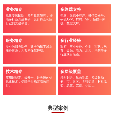
业务精专
多终端支持
党建专家团队，多年政策研究， 多
电脑、微信小程序、微信公众号、
地多行业党建调研，设计符合相应
手机APP、钉钉、VR、触控一体
行业的党建平台。
机，数据大屏。
服务精专
多行业经验
专业的服务队伍，建全的线下线上
政府、事业单位、企业、军队，教
服务体系，为客户保驾护航。
育、金融、电力、水力、消防等多
行业项目经验。
技术精专
多层级覆盖
应用最稳定、最安全、最先进的信
横向到边、纵向到底、多级联动
息化技术，保障平台稳定高效运
省、市、县区、乡镇街道、村社党
行。
委、总支、支部、小组 ...
典型案例