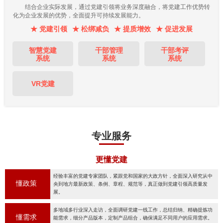
结合企业实际发展，通过党建引领将业务深度融合，将党建工作优势转
化为企业发展的优势，全面提升可持续发展能力。
★ 党建引领
★ 松绑减负
★ 提质增效
★ 促进发展
智慧党建
干部管理
干部考评
系统
系统
系统
VR党建
专业服务
更懂党建
经验丰富的党建专家团队，紧跟党和国家的大政方针，全面深入研究从中
懂政策
央到地方最新政策、条例、章程、规范等，真正做到党建引领高质量发
展。
多地域多行业深入走访，全面调研党建一线工作，总结归纳、精确提炼功
懂需求
能需求，细分产品版本，定制产品组合，确保满足不同用户的应用需求。