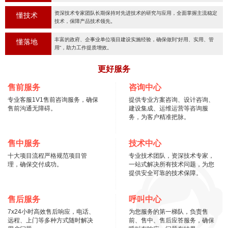
资深技术专家团队长期保持对先进技术的研究与应用，全面掌握主流稳定
懂技术
技术，保障产品技术领先。
丰富的政府、企事业单位项目建设实施经验，确保做到“好用、实用、管
懂落地
用“，助力工作提质增效。
更好服务
售前服务
咨询中心
专业客服1V1售前咨询服务，确保
提供专业方案咨询、设计咨询、
售前沟通无障碍。
建设集成、运维运营等咨询服
务，为客户精准把脉。
售中服务
技术中心
十大项目流程严格规范项目管
专业技术团队，资深技术专家，
理，确保交付成功。
一站式解决所有技术问题，为您
提供安全可靠的技术保障。
售后服务
呼叫中心
7x24小时高效售后响应，电话、
为您服务的第一梯队，负责售
远程、上门等多种方式随时解决
前、售中、售后应答服务，确保