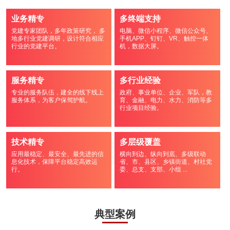
业务精专
多终端支持
党建专家团队，多年政策研究， 多
电脑、微信小程序、微信公众号、
地多行业党建调研，设计符合相应
手机APP、钉钉、VR、触控一体
行业的党建平台。
机，数据大屏。
服务精专
多行业经验
专业的服务队伍，建全的线下线上
政府、事业单位、企业、军队，教
服务体系，为客户保驾护航。
育、金融、电力、水力、消防等多
行业项目经验。
技术精专
多层级覆盖
应用最稳定、最安全、最先进的信
横向到边、纵向到底、多级联动
息化技术，保障平台稳定高效运
省、市、县区、乡镇街道、村社党
行。
委、总支、支部、小组 ...
典型案例