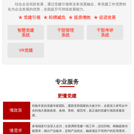
结合企业实际发展，通过党建引领将业务深度融合，将党建工作优势转
化为企业发展的优势，全面提升可持续发展能力。
★ 党建引领
★ 松绑减负
★ 提质增效
★ 促进发展
智慧党建
干部管理
干部考评
系统
系统
系统
VR党建
专业服务
更懂党建
经验丰富的党建专家团队，紧跟党和国家的大政方针，全面深入研究从中
懂政策
央到地方最新政策、条例、章程、规范等，真正做到党建引领高质量发
展。
多地域多行业深入走访，全面调研党建一线工作，总结归纳、精确提炼功
懂需求
能需求，细分产品版本，定制产品组合，确保满足不同用户的应用需求。