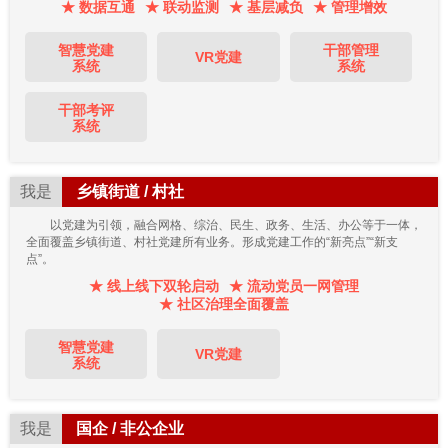
★ 数据互通
★ 联动监测
★ 基层减负
★ 管理增效
智慧党建
干部管理
VR党建
系统
系统
干部考评
系统
我是
乡镇街道 / 村社
以党建为引领，融合网格、综治、民生、政务、生活、办公等于一体，
全面覆盖乡镇街道、村社党建所有业务。形成党建工作的“新亮点”“新支
点”。
★ 线上线下双轮启动
★ 流动党员一网管理
★ 社区治理全面覆盖
智慧党建
VR党建
系统
我是
国企 / 非公企业