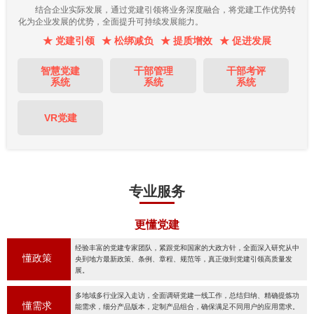
结合企业实际发展，通过党建引领将业务深度融合，将党建工作优势转
化为企业发展的优势，全面提升可持续发展能力。
★ 党建引领
★ 松绑减负
★ 提质增效
★ 促进发展
智慧党建
干部管理
干部考评
系统
系统
系统
VR党建
专业服务
更懂党建
经验丰富的党建专家团队，紧跟党和国家的大政方针，全面深入研究从中
懂政策
央到地方最新政策、条例、章程、规范等，真正做到党建引领高质量发
展。
多地域多行业深入走访，全面调研党建一线工作，总结归纳、精确提炼功
懂需求
能需求，细分产品版本，定制产品组合，确保满足不同用户的应用需求。