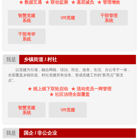
★ 数据互通
★ 联动监测
★ 基层减负
★ 管理增效
智慧党建
干部管理
VR党建
系统
系统
干部考评
系统
我是
乡镇街道 / 村社
以党建为引领，融合网格、综治、民生、政务、生活、办公等于一体，
全面覆盖乡镇街道、村社党建所有业务。形成党建工作的“新亮点”“新支
点”。
★ 线上线下双轮启动
★ 流动党员一网管理
★ 社区治理全面覆盖
智慧党建
VR党建
系统
我是
国企 / 非公企业