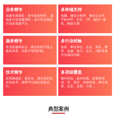
业务精专
多终端支持
党建专家团队，多年政策研究， 多
电脑、微信小程序、微信公众号、
地多行业党建调研，设计符合相应
手机APP、钉钉、VR、触控一体
行业的党建平台。
机，数据大屏。
服务精专
多行业经验
专业的服务队伍，建全的线下线上
政府、事业单位、企业、军队，教
服务体系，为客户保驾护航。
育、金融、电力、水力、消防等多
行业项目经验。
技术精专
多层级覆盖
应用最稳定、最安全、最先进的信
横向到边、纵向到底、多级联动
息化技术，保障平台稳定高效运
省、市、县区、乡镇街道、村社党
行。
委、总支、支部、小组 ...
典型案例