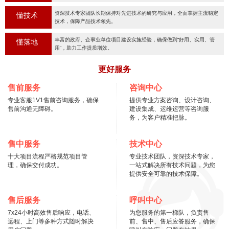
资深技术专家团队长期保持对先进技术的研究与应用，全面掌握主流稳定
懂技术
技术，保障产品技术领先。
丰富的政府、企事业单位项目建设实施经验，确保做到“好用、实用、管
懂落地
用“，助力工作提质增效。
更好服务
售前服务
咨询中心
专业客服1V1售前咨询服务，确保
提供专业方案咨询、设计咨询、
售前沟通无障碍。
建设集成、运维运营等咨询服
务，为客户精准把脉。
售中服务
技术中心
十大项目流程严格规范项目管
专业技术团队，资深技术专家，
理，确保交付成功。
一站式解决所有技术问题，为您
提供安全可靠的技术保障。
售后服务
呼叫中心
7x24小时高效售后响应，电话、
为您服务的第一梯队，负责售
远程、上门等多种方式随时解决
前、售中、售后应答服务，确保