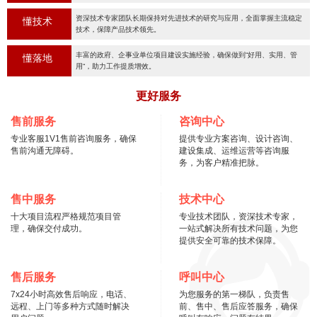
资深技术专家团队长期保持对先进技术的研究与应用，全面掌握主流稳定
懂技术
技术，保障产品技术领先。
丰富的政府、企事业单位项目建设实施经验，确保做到“好用、实用、管
懂落地
用“，助力工作提质增效。
更好服务
售前服务
咨询中心
专业客服1V1售前咨询服务，确保
提供专业方案咨询、设计咨询、
售前沟通无障碍。
建设集成、运维运营等咨询服
务，为客户精准把脉。
售中服务
技术中心
十大项目流程严格规范项目管
专业技术团队，资深技术专家，
理，确保交付成功。
一站式解决所有技术问题，为您
提供安全可靠的技术保障。
售后服务
呼叫中心
7x24小时高效售后响应，电话、
为您服务的第一梯队，负责售
远程、上门等多种方式随时解决
前、售中、售后应答服务，确保