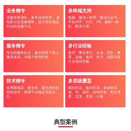
业务精专
多终端支持
党建专家团队，多年政策研究， 多
电脑、微信小程序、微信公众号、
地多行业党建调研，设计符合相应
手机APP、钉钉、VR、触控一体
行业的党建平台。
机，数据大屏。
服务精专
多行业经验
专业的服务队伍，建全的线下线上
政府、事业单位、企业、军队，教
服务体系，为客户保驾护航。
育、金融、电力、水力、消防等多
行业项目经验。
技术精专
多层级覆盖
应用最稳定、最安全、最先进的信
横向到边、纵向到底、多级联动
息化技术，保障平台稳定高效运
省、市、县区、乡镇街道、村社党
行。
委、总支、支部、小组 ...
典型案例