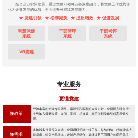
结合企业实际发展，通过党建引领将业务深度融合，将党建工作优势转
化为企业发展的优势，全面提升可持续发展能力。
★ 党建引领
★ 松绑减负
★ 提质增效
★ 促进发展
智慧党建
干部管理
干部考评
系统
系统
系统
VR党建
专业服务
更懂党建
经验丰富的党建专家团队，紧跟党和国家的大政方针，全面深入研究从中
懂政策
央到地方最新政策、条例、章程、规范等，真正做到党建引领高质量发
展。
多地域多行业深入走访，全面调研党建一线工作，总结归纳、精确提炼功
懂需求
能需求，细分产品版本，定制产品组合，确保满足不同用户的应用需求。