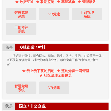
★ 数据互通
★ 联动监测
★ 基层减负
★ 管理增效
智慧党建
干部管理
VR党建
系统
系统
干部考评
系统
我是
乡镇街道 / 村社
以党建为引领，融合网格、综治、民生、政务、生活、办公等于一体，
全面覆盖乡镇街道、村社党建所有业务。形成党建工作的“新亮点”“新支
点”。
★ 线上线下双轮启动
★ 流动党员一网管理
★ 社区治理全面覆盖
智慧党建
VR党建
系统
我是
国企 / 非公企业