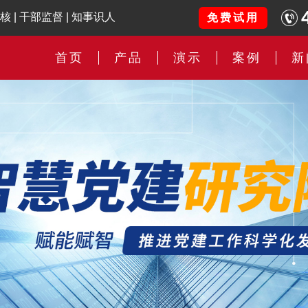
核
|
干部监督
|
知事识人
免费试用
首页
产品
演示
案例
新