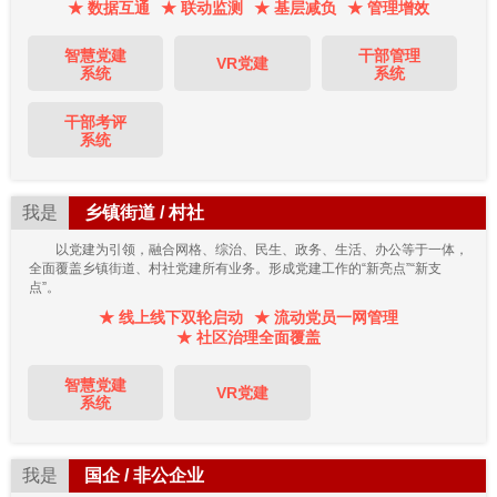
★ 数据互通
★ 联动监测
★ 基层减负
★ 管理增效
智慧党建
干部管理
VR党建
系统
系统
干部考评
系统
我是
乡镇街道 / 村社
以党建为引领，融合网格、综治、民生、政务、生活、办公等于一体，
全面覆盖乡镇街道、村社党建所有业务。形成党建工作的“新亮点”“新支
点”。
★ 线上线下双轮启动
★ 流动党员一网管理
★ 社区治理全面覆盖
智慧党建
VR党建
系统
我是
国企 / 非公企业