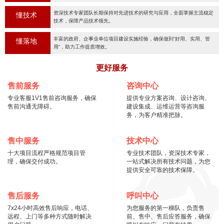
资深技术专家团队长期保持对先进技术的研究与应用，全面掌握主流稳定
懂技术
技术，保障产品技术领先。
丰富的政府、企事业单位项目建设实施经验，确保做到“好用、实用、管
懂落地
用“，助力工作提质增效。
更好服务
售前服务
咨询中心
专业客服1V1售前咨询服务，确保
提供专业方案咨询、设计咨询、
售前沟通无障碍。
建设集成、运维运营等咨询服
务，为客户精准把脉。
售中服务
技术中心
十大项目流程严格规范项目管
专业技术团队，资深技术专家，
理，确保交付成功。
一站式解决所有技术问题，为您
提供安全可靠的技术保障。
售后服务
呼叫中心
7x24小时高效售后响应，电话、
为您服务的第一梯队，负责售
远程、上门等多种方式随时解决
前、售中、售后应答服务，确保