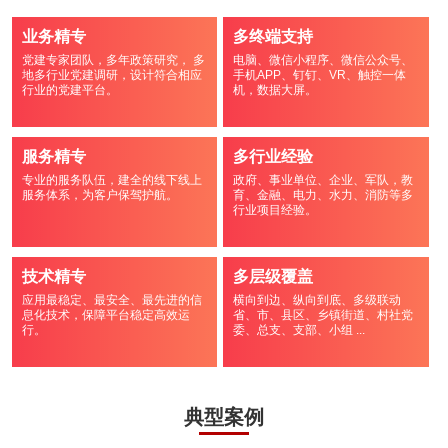
业务精专
多终端支持
党建专家团队，多年政策研究， 多
电脑、微信小程序、微信公众号、
地多行业党建调研，设计符合相应
手机APP、钉钉、VR、触控一体
行业的党建平台。
机，数据大屏。
服务精专
多行业经验
专业的服务队伍，建全的线下线上
政府、事业单位、企业、军队，教
服务体系，为客户保驾护航。
育、金融、电力、水力、消防等多
行业项目经验。
技术精专
多层级覆盖
应用最稳定、最安全、最先进的信
横向到边、纵向到底、多级联动
息化技术，保障平台稳定高效运
省、市、县区、乡镇街道、村社党
行。
委、总支、支部、小组 ...
典型案例