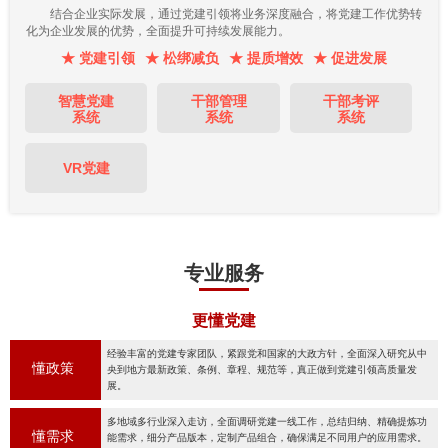
结合企业实际发展，通过党建引领将业务深度融合，将党建工作优势转
化为企业发展的优势，全面提升可持续发展能力。
★ 党建引领
★ 松绑减负
★ 提质增效
★ 促进发展
智慧党建
干部管理
干部考评
系统
系统
系统
VR党建
专业服务
更懂党建
经验丰富的党建专家团队，紧跟党和国家的大政方针，全面深入研究从中
懂政策
央到地方最新政策、条例、章程、规范等，真正做到党建引领高质量发
展。
多地域多行业深入走访，全面调研党建一线工作，总结归纳、精确提炼功
懂需求
能需求，细分产品版本，定制产品组合，确保满足不同用户的应用需求。