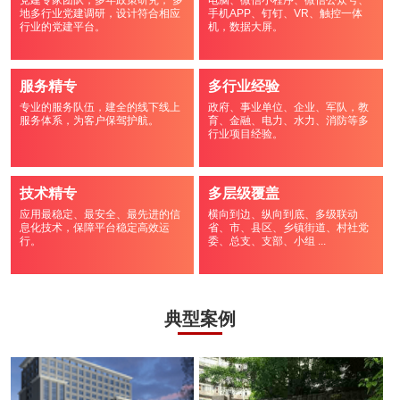
党建专家团队，多年政策研究， 多
电脑、微信小程序、微信公众号、
地多行业党建调研，设计符合相应
手机APP、钉钉、VR、触控一体
行业的党建平台。
机，数据大屏。
服务精专
多行业经验
专业的服务队伍，建全的线下线上
政府、事业单位、企业、军队，教
服务体系，为客户保驾护航。
育、金融、电力、水力、消防等多
行业项目经验。
技术精专
多层级覆盖
应用最稳定、最安全、最先进的信
横向到边、纵向到底、多级联动
息化技术，保障平台稳定高效运
省、市、县区、乡镇街道、村社党
行。
委、总支、支部、小组 ...
典型案例