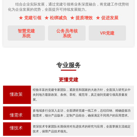
结合企业实际发展，通过党建引领将业务深度融合，将党建工作优势转
化为企业发展的优势，全面提升可持续发展能力。
★ 党建引领
★ 松绑减负
★ 提质增效
★ 促进发展
智慧党建
公务员考核
VR党建
系统
系统
专业服务
更懂党建
经验丰富的党建专家团队，紧跟党和国家的大政方针，全面深入研究从中
懂政策
央到地方最新政策、条例、章程、规范等，真正做到党建引领高质量发
展。
多地域多行业深入走访，全面调研党建一线工作，总结归纳、精确提炼功
懂需求
能需求，细分产品版本，定制产品组合，确保满足不同用户的应用需求。
资深技术专家团队长期保持对先进技术的研究与应用，全面掌握主流稳定
懂技术
技术，保障产品技术领先。