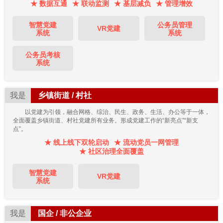
★ 数据互通
★ 联动监测
★ 基层减负
★ 管理增效
智慧党建
公务员管理
VR党建
系统
系统
公务员考核
系统
我是
乡镇街道 / 村社
以党建为引领，融合网格、综治、民生、政务、生活、办公等于一体，
全面覆盖乡镇街道、村社党建所有业务。形成党建工作的“新亮点”“新支
点”。
★ 线上线下双轮启动
★ 流动党员一网管理
★ 社区治理全面覆盖
智慧党建
VR党建
系统
我是
国企 / 非公企业