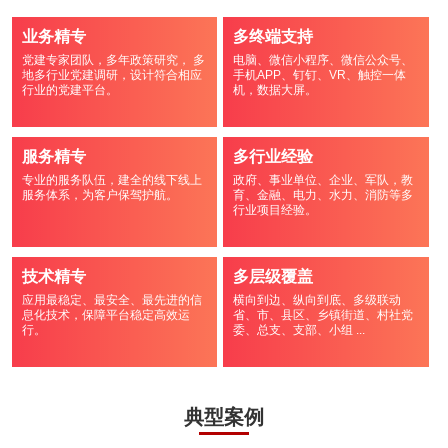
业务精专
多终端支持
党建专家团队，多年政策研究， 多
电脑、微信小程序、微信公众号、
地多行业党建调研，设计符合相应
手机APP、钉钉、VR、触控一体
行业的党建平台。
机，数据大屏。
服务精专
多行业经验
专业的服务队伍，建全的线下线上
政府、事业单位、企业、军队，教
服务体系，为客户保驾护航。
育、金融、电力、水力、消防等多
行业项目经验。
技术精专
多层级覆盖
应用最稳定、最安全、最先进的信
横向到边、纵向到底、多级联动
息化技术，保障平台稳定高效运
省、市、县区、乡镇街道、村社党
行。
委、总支、支部、小组 ...
典型案例