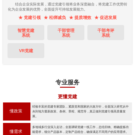
结合企业实际发展，通过党建引领将业务深度融合，将党建工作优势转
化为企业发展的优势，全面提升可持续发展能力。
★ 党建引领
★ 松绑减负
★ 提质增效
★ 促进发展
智慧党建
干部管理
干部考评
系统
系统
系统
VR党建
专业服务
更懂党建
经验丰富的党建专家团队，紧跟党和国家的大政方针，全面深入研究从中
懂政策
央到地方最新政策、条例、章程、规范等，真正做到党建引领高质量发
展。
多地域多行业深入走访，全面调研党建一线工作，总结归纳、精确提炼功
懂需求
能需求，细分产品版本，定制产品组合，确保满足不同用户的应用需求。