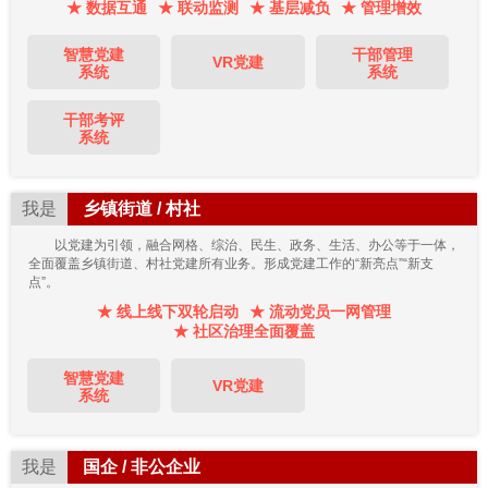
★ 数据互通
★ 联动监测
★ 基层减负
★ 管理增效
智慧党建
干部管理
VR党建
系统
系统
干部考评
系统
我是
乡镇街道 / 村社
以党建为引领，融合网格、综治、民生、政务、生活、办公等于一体，
全面覆盖乡镇街道、村社党建所有业务。形成党建工作的“新亮点”“新支
点”。
★ 线上线下双轮启动
★ 流动党员一网管理
★ 社区治理全面覆盖
智慧党建
VR党建
系统
我是
国企 / 非公企业