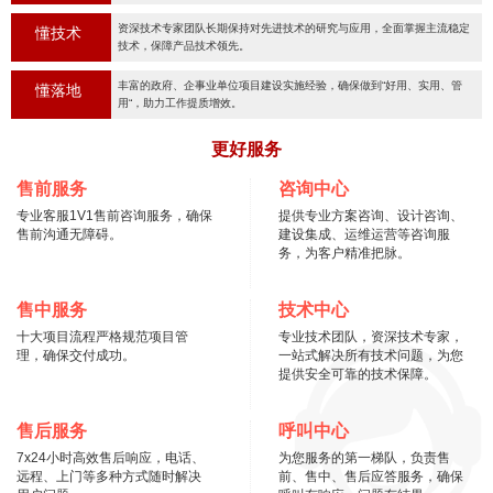
资深技术专家团队长期保持对先进技术的研究与应用，全面掌握主流稳定
懂技术
技术，保障产品技术领先。
丰富的政府、企事业单位项目建设实施经验，确保做到“好用、实用、管
懂落地
用“，助力工作提质增效。
更好服务
售前服务
咨询中心
专业客服1V1售前咨询服务，确保
提供专业方案咨询、设计咨询、
售前沟通无障碍。
建设集成、运维运营等咨询服
务，为客户精准把脉。
售中服务
技术中心
十大项目流程严格规范项目管
专业技术团队，资深技术专家，
理，确保交付成功。
一站式解决所有技术问题，为您
提供安全可靠的技术保障。
售后服务
呼叫中心
7x24小时高效售后响应，电话、
为您服务的第一梯队，负责售
远程、上门等多种方式随时解决
前、售中、售后应答服务，确保