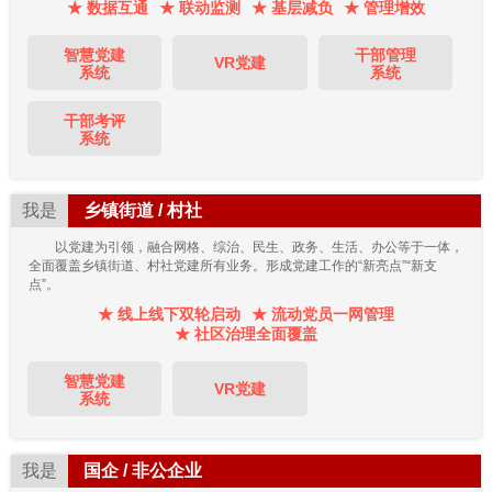
★ 数据互通
★ 联动监测
★ 基层减负
★ 管理增效
智慧党建
干部管理
VR党建
系统
系统
干部考评
系统
我是
乡镇街道 / 村社
以党建为引领，融合网格、综治、民生、政务、生活、办公等于一体，
全面覆盖乡镇街道、村社党建所有业务。形成党建工作的“新亮点”“新支
点”。
★ 线上线下双轮启动
★ 流动党员一网管理
★ 社区治理全面覆盖
智慧党建
VR党建
系统
我是
国企 / 非公企业