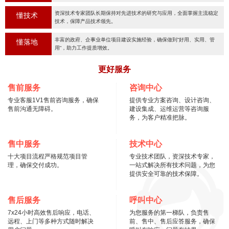
资深技术专家团队长期保持对先进技术的研究与应用，全面掌握主流稳定
懂技术
技术，保障产品技术领先。
丰富的政府、企事业单位项目建设实施经验，确保做到“好用、实用、管
懂落地
用“，助力工作提质增效。
更好服务
售前服务
咨询中心
专业客服1V1售前咨询服务，确保
提供专业方案咨询、设计咨询、
售前沟通无障碍。
建设集成、运维运营等咨询服
务，为客户精准把脉。
售中服务
技术中心
十大项目流程严格规范项目管
专业技术团队，资深技术专家，
理，确保交付成功。
一站式解决所有技术问题，为您
提供安全可靠的技术保障。
售后服务
呼叫中心
7x24小时高效售后响应，电话、
为您服务的第一梯队，负责售
远程、上门等多种方式随时解决
前、售中、售后应答服务，确保