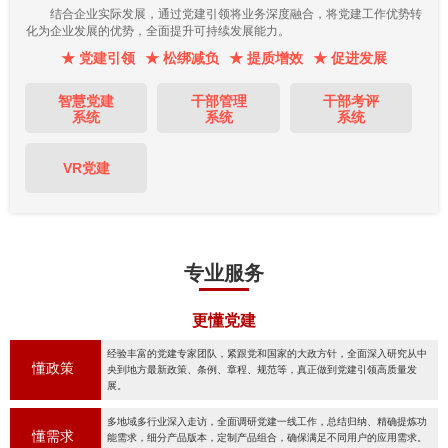
结合企业实际发展，通过党建引领将业务深度融合，将党建工作优势转
化为企业发展的优势，全面提升可持续发展能力。
★ 党建引领
★ 松绑减负
★ 提质增效
★ 促进发展
智慧党建
干部管理
干部考评
系统
系统
系统
VR党建
专业服务
更懂党建
经验丰富的党建专家团队，紧跟党和国家的大政方针，全面深入研究从中
懂政策
央到地方最新政策、条例、章程、规范等，真正做到党建引领高质量发
展。
多地域多行业深入走访，全面调研党建一线工作，总结归纳、精确提炼功
懂需求
能需求，细分产品版本，定制产品组合，确保满足不同用户的应用需求。