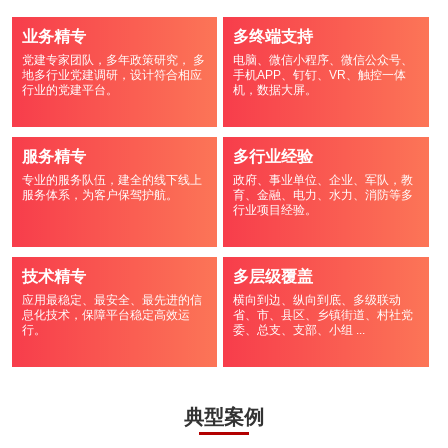
业务精专
多终端支持
党建专家团队，多年政策研究， 多
电脑、微信小程序、微信公众号、
地多行业党建调研，设计符合相应
手机APP、钉钉、VR、触控一体
行业的党建平台。
机，数据大屏。
服务精专
多行业经验
专业的服务队伍，建全的线下线上
政府、事业单位、企业、军队，教
服务体系，为客户保驾护航。
育、金融、电力、水力、消防等多
行业项目经验。
技术精专
多层级覆盖
应用最稳定、最安全、最先进的信
横向到边、纵向到底、多级联动
息化技术，保障平台稳定高效运
省、市、县区、乡镇街道、村社党
行。
委、总支、支部、小组 ...
典型案例