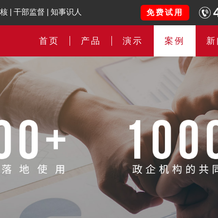
核
|
干部监督
|
知事识人
免费试用
首页
产品
演示
案例
新