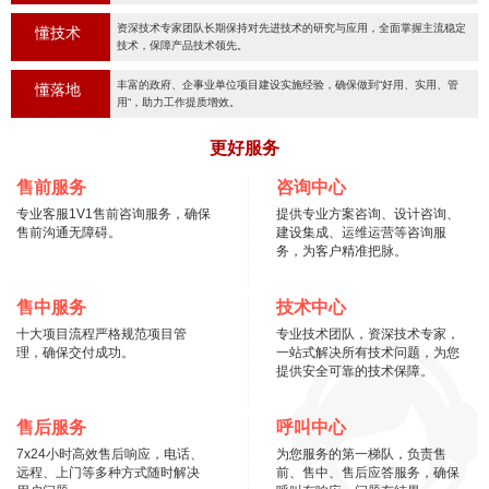
资深技术专家团队长期保持对先进技术的研究与应用，全面掌握主流稳定
懂技术
技术，保障产品技术领先。
丰富的政府、企事业单位项目建设实施经验，确保做到“好用、实用、管
懂落地
用“，助力工作提质增效。
更好服务
售前服务
咨询中心
专业客服1V1售前咨询服务，确保
提供专业方案咨询、设计咨询、
售前沟通无障碍。
建设集成、运维运营等咨询服
务，为客户精准把脉。
售中服务
技术中心
十大项目流程严格规范项目管
专业技术团队，资深技术专家，
理，确保交付成功。
一站式解决所有技术问题，为您
提供安全可靠的技术保障。
售后服务
呼叫中心
7x24小时高效售后响应，电话、
为您服务的第一梯队，负责售
远程、上门等多种方式随时解决
前、售中、售后应答服务，确保