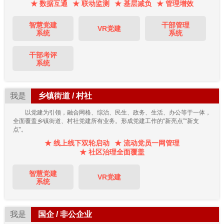
★ 数据互通
★ 联动监测
★ 基层减负
★ 管理增效
智慧党建
干部管理
VR党建
系统
系统
干部考评
系统
我是
乡镇街道 / 村社
以党建为引领，融合网格、综治、民生、政务、生活、办公等于一体，
全面覆盖乡镇街道、村社党建所有业务。形成党建工作的“新亮点”“新支
点”。
★ 线上线下双轮启动
★ 流动党员一网管理
★ 社区治理全面覆盖
智慧党建
VR党建
系统
我是
国企 / 非公企业