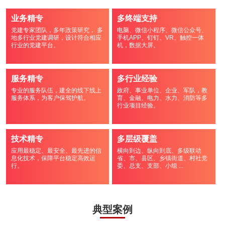
业务精专
多终端支持
党建专家团队，多年政策研究， 多
电脑、微信小程序、微信公众号、
地多行业党建调研，设计符合相应
手机APP、钉钉、VR、触控一体
行业的党建平台。
机，数据大屏。
服务精专
多行业经验
专业的服务队伍，建全的线下线上
政府、事业单位、企业、军队，教
服务体系，为客户保驾护航。
育、金融、电力、水力、消防等多
行业项目经验。
技术精专
多层级覆盖
应用最稳定、最安全、最先进的信
横向到边、纵向到底、多级联动
息化技术，保障平台稳定高效运
省、市、县区、乡镇街道、村社党
行。
委、总支、支部、小组 ...
典型案例