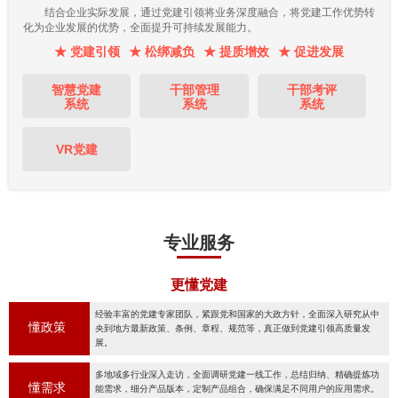
结合企业实际发展，通过党建引领将业务深度融合，将党建工作优势转
化为企业发展的优势，全面提升可持续发展能力。
★ 党建引领
★ 松绑减负
★ 提质增效
★ 促进发展
智慧党建
干部管理
干部考评
系统
系统
系统
VR党建
专业服务
更懂党建
经验丰富的党建专家团队，紧跟党和国家的大政方针，全面深入研究从中
懂政策
央到地方最新政策、条例、章程、规范等，真正做到党建引领高质量发
展。
多地域多行业深入走访，全面调研党建一线工作，总结归纳、精确提炼功
懂需求
能需求，细分产品版本，定制产品组合，确保满足不同用户的应用需求。