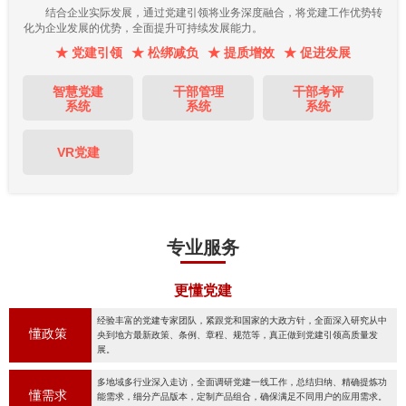
结合企业实际发展，通过党建引领将业务深度融合，将党建工作优势转
化为企业发展的优势，全面提升可持续发展能力。
★ 党建引领
★ 松绑减负
★ 提质增效
★ 促进发展
智慧党建
干部管理
干部考评
系统
系统
系统
VR党建
专业服务
更懂党建
经验丰富的党建专家团队，紧跟党和国家的大政方针，全面深入研究从中
懂政策
央到地方最新政策、条例、章程、规范等，真正做到党建引领高质量发
展。
多地域多行业深入走访，全面调研党建一线工作，总结归纳、精确提炼功
懂需求
能需求，细分产品版本，定制产品组合，确保满足不同用户的应用需求。