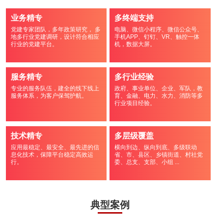
业务精专
多终端支持
党建专家团队，多年政策研究， 多
电脑、微信小程序、微信公众号、
地多行业党建调研，设计符合相应
手机APP、钉钉、VR、触控一体
行业的党建平台。
机，数据大屏。
服务精专
多行业经验
专业的服务队伍，建全的线下线上
政府、事业单位、企业、军队，教
服务体系，为客户保驾护航。
育、金融、电力、水力、消防等多
行业项目经验。
技术精专
多层级覆盖
应用最稳定、最安全、最先进的信
横向到边、纵向到底、多级联动
息化技术，保障平台稳定高效运
省、市、县区、乡镇街道、村社党
行。
委、总支、支部、小组 ...
典型案例