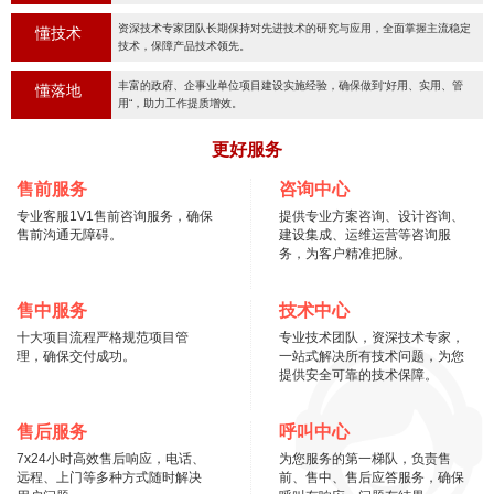
资深技术专家团队长期保持对先进技术的研究与应用，全面掌握主流稳定
懂技术
技术，保障产品技术领先。
丰富的政府、企事业单位项目建设实施经验，确保做到“好用、实用、管
懂落地
用“，助力工作提质增效。
更好服务
售前服务
咨询中心
专业客服1V1售前咨询服务，确保
提供专业方案咨询、设计咨询、
售前沟通无障碍。
建设集成、运维运营等咨询服
务，为客户精准把脉。
售中服务
技术中心
十大项目流程严格规范项目管
专业技术团队，资深技术专家，
理，确保交付成功。
一站式解决所有技术问题，为您
提供安全可靠的技术保障。
售后服务
呼叫中心
7x24小时高效售后响应，电话、
为您服务的第一梯队，负责售
远程、上门等多种方式随时解决
前、售中、售后应答服务，确保