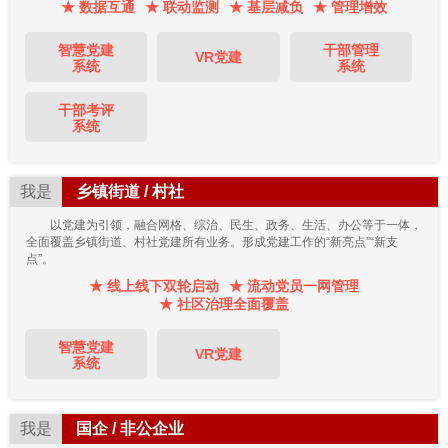
★ 数据互通
★ 联动监测
★ 基层减负
★ 管理增效
智慧党建
干部管理
VR党建
系统
系统
干部考评
系统
我是
乡镇街道 / 村社
以党建为引领，融合网格、综治、民生、政务、生活、办公等于一体，
全面覆盖乡镇街道、村社党建所有业务。形成党建工作的“新亮点”“新支
点”。
★ 线上线下双轮启动
★ 流动党员一网管理
★ 社区治理全面覆盖
智慧党建
VR党建
系统
我是
国企 / 非公企业