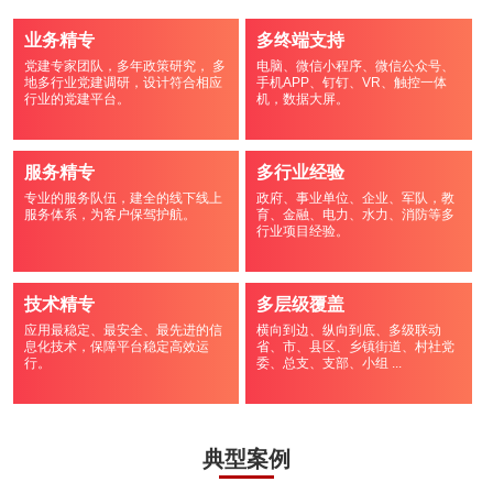
业务精专
多终端支持
党建专家团队，多年政策研究， 多
电脑、微信小程序、微信公众号、
地多行业党建调研，设计符合相应
手机APP、钉钉、VR、触控一体
行业的党建平台。
机，数据大屏。
服务精专
多行业经验
专业的服务队伍，建全的线下线上
政府、事业单位、企业、军队，教
服务体系，为客户保驾护航。
育、金融、电力、水力、消防等多
行业项目经验。
技术精专
多层级覆盖
应用最稳定、最安全、最先进的信
横向到边、纵向到底、多级联动
息化技术，保障平台稳定高效运
省、市、县区、乡镇街道、村社党
行。
委、总支、支部、小组 ...
典型案例