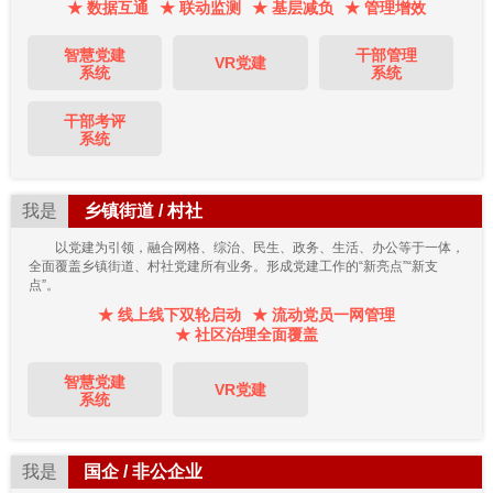
★ 数据互通
★ 联动监测
★ 基层减负
★ 管理增效
智慧党建
干部管理
VR党建
系统
系统
干部考评
系统
我是
乡镇街道 / 村社
以党建为引领，融合网格、综治、民生、政务、生活、办公等于一体，
全面覆盖乡镇街道、村社党建所有业务。形成党建工作的“新亮点”“新支
点”。
★ 线上线下双轮启动
★ 流动党员一网管理
★ 社区治理全面覆盖
智慧党建
VR党建
系统
我是
国企 / 非公企业