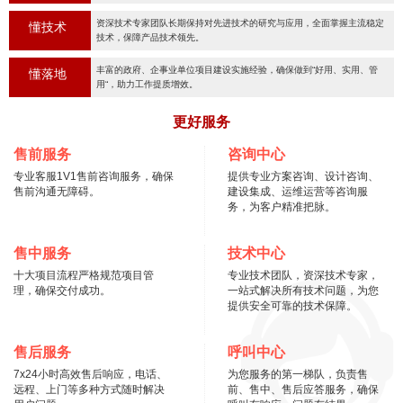
资深技术专家团队长期保持对先进技术的研究与应用，全面掌握主流稳定
懂技术
技术，保障产品技术领先。
丰富的政府、企事业单位项目建设实施经验，确保做到“好用、实用、管
懂落地
用“，助力工作提质增效。
更好服务
售前服务
咨询中心
专业客服1V1售前咨询服务，确保
提供专业方案咨询、设计咨询、
售前沟通无障碍。
建设集成、运维运营等咨询服
务，为客户精准把脉。
售中服务
技术中心
十大项目流程严格规范项目管
专业技术团队，资深技术专家，
理，确保交付成功。
一站式解决所有技术问题，为您
提供安全可靠的技术保障。
售后服务
呼叫中心
7x24小时高效售后响应，电话、
为您服务的第一梯队，负责售
远程、上门等多种方式随时解决
前、售中、售后应答服务，确保