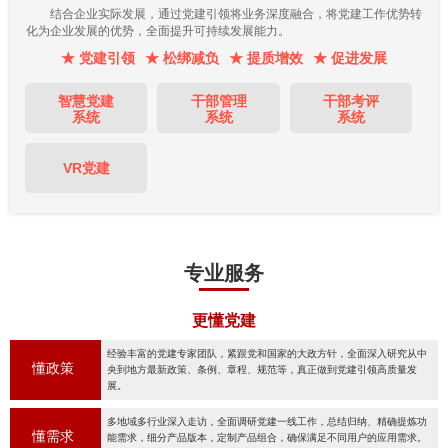
结合企业实际发展，通过党建引领将业务深度融合，将党建工作优势转
化为企业发展的优势，全面提升可持续发展能力。
★ 党建引领
★ 松绑减负
★ 提质增效
★ 促进发展
智慧党建
干部管理
干部考评
系统
系统
系统
VR党建
专业服务
更懂党建
经验丰富的党建专家团队，紧跟党和国家的大政方针，全面深入研究从中
懂政策
央到地方最新政策、条例、章程、规范等，真正做到党建引领高质量发
展。
多地域多行业深入走访，全面调研党建一线工作，总结归纳、精确提炼功
懂需求
能需求，细分产品版本，定制产品组合，确保满足不同用户的应用需求。