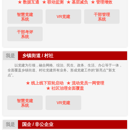
★ 数据互通
★ 联动监测
★ 基层减负
★ 管理增效
智慧党建
干部管理
VR党建
系统
系统
干部考评
系统
我是
乡镇街道 / 村社
以党建为引领，融合网格、综治、民生、政务、生活、办公等于一体，
全面覆盖乡镇街道、村社党建所有业务。形成党建工作的“新亮点”“新支
点”。
★ 线上线下双轮启动
★ 流动党员一网管理
★ 社区治理全面覆盖
智慧党建
VR党建
系统
我是
国企 / 非公企业