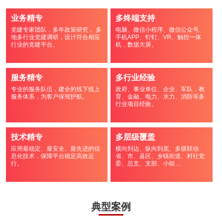
业务精专
多终端支持
党建专家团队，多年政策研究， 多
电脑、微信小程序、微信公众号、
地多行业党建调研，设计符合相应
手机APP、钉钉、VR、触控一体
行业的党建平台。
机，数据大屏。
服务精专
多行业经验
专业的服务队伍，建全的线下线上
政府、事业单位、企业、军队，教
服务体系，为客户保驾护航。
育、金融、电力、水力、消防等多
行业项目经验。
技术精专
多层级覆盖
应用最稳定、最安全、最先进的信
横向到边、纵向到底、多级联动
息化技术，保障平台稳定高效运
省、市、县区、乡镇街道、村社党
行。
委、总支、支部、小组 ...
典型案例