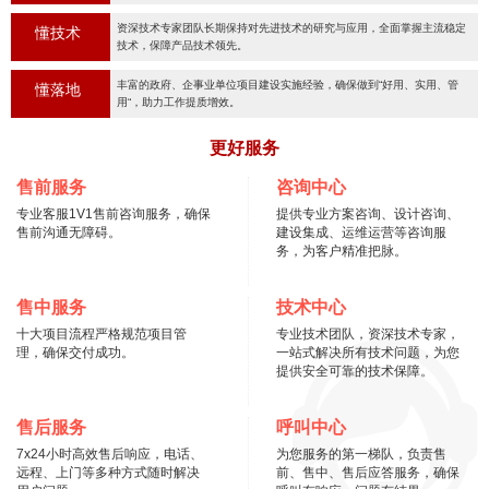
资深技术专家团队长期保持对先进技术的研究与应用，全面掌握主流稳定
懂技术
技术，保障产品技术领先。
丰富的政府、企事业单位项目建设实施经验，确保做到“好用、实用、管
懂落地
用“，助力工作提质增效。
更好服务
售前服务
咨询中心
专业客服1V1售前咨询服务，确保
提供专业方案咨询、设计咨询、
售前沟通无障碍。
建设集成、运维运营等咨询服
务，为客户精准把脉。
售中服务
技术中心
十大项目流程严格规范项目管
专业技术团队，资深技术专家，
理，确保交付成功。
一站式解决所有技术问题，为您
提供安全可靠的技术保障。
售后服务
呼叫中心
7x24小时高效售后响应，电话、
为您服务的第一梯队，负责售
远程、上门等多种方式随时解决
前、售中、售后应答服务，确保