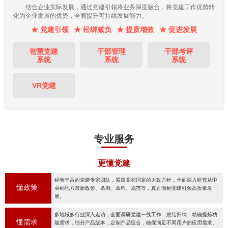
结合企业实际发展，通过党建引领将业务深度融合，将党建工作优势转
化为企业发展的优势，全面提升可持续发展能力。
★ 党建引领
★ 松绑减负
★ 提质增效
★ 促进发展
智慧党建
干部管理
干部考评
系统
系统
系统
VR党建
专业服务
更懂党建
经验丰富的党建专家团队，紧跟党和国家的大政方针，全面深入研究从中
懂政策
央到地方最新政策、条例、章程、规范等，真正做到党建引领高质量发
展。
多地域多行业深入走访，全面调研党建一线工作，总结归纳、精确提炼功
懂需求
能需求，细分产品版本，定制产品组合，确保满足不同用户的应用需求。