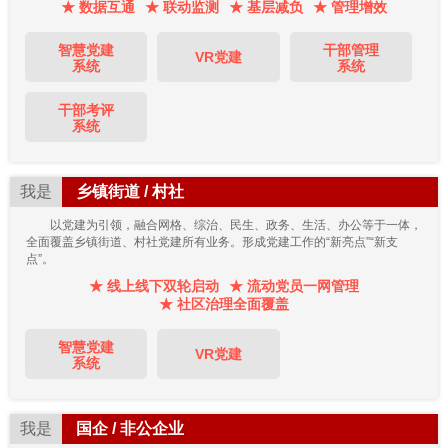
★ 数据互通
★ 联动监测
★ 基层减负
★ 管理增效
智慧党建
干部管理
VR党建
系统
系统
干部考评
系统
我是
乡镇街道 / 村社
以党建为引领，融合网格、综治、民生、政务、生活、办公等于一体，
全面覆盖乡镇街道、村社党建所有业务。形成党建工作的“新亮点”“新支
点”。
★ 线上线下双轮启动
★ 流动党员一网管理
★ 社区治理全面覆盖
智慧党建
VR党建
系统
我是
国企 / 非公企业