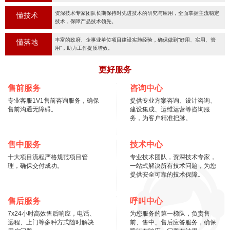
资深技术专家团队长期保持对先进技术的研究与应用，全面掌握主流稳定
懂技术
技术，保障产品技术领先。
丰富的政府、企事业单位项目建设实施经验，确保做到“好用、实用、管
懂落地
用“，助力工作提质增效。
更好服务
售前服务
咨询中心
专业客服1V1售前咨询服务，确保
提供专业方案咨询、设计咨询、
售前沟通无障碍。
建设集成、运维运营等咨询服
务，为客户精准把脉。
售中服务
技术中心
十大项目流程严格规范项目管
专业技术团队，资深技术专家，
理，确保交付成功。
一站式解决所有技术问题，为您
提供安全可靠的技术保障。
售后服务
呼叫中心
7x24小时高效售后响应，电话、
为您服务的第一梯队，负责售
远程、上门等多种方式随时解决
前、售中、售后应答服务，确保