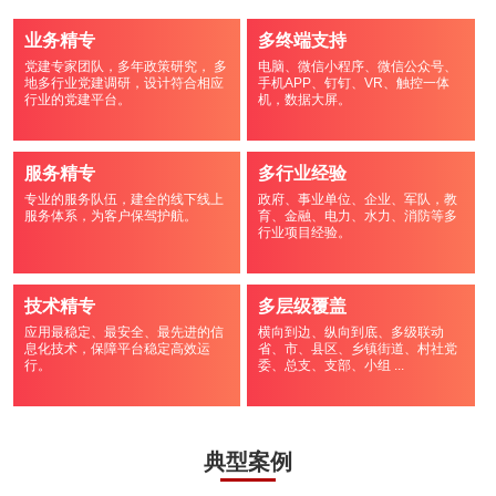
业务精专
多终端支持
党建专家团队，多年政策研究， 多
电脑、微信小程序、微信公众号、
地多行业党建调研，设计符合相应
手机APP、钉钉、VR、触控一体
行业的党建平台。
机，数据大屏。
服务精专
多行业经验
专业的服务队伍，建全的线下线上
政府、事业单位、企业、军队，教
服务体系，为客户保驾护航。
育、金融、电力、水力、消防等多
行业项目经验。
技术精专
多层级覆盖
应用最稳定、最安全、最先进的信
横向到边、纵向到底、多级联动
息化技术，保障平台稳定高效运
省、市、县区、乡镇街道、村社党
行。
委、总支、支部、小组 ...
典型案例