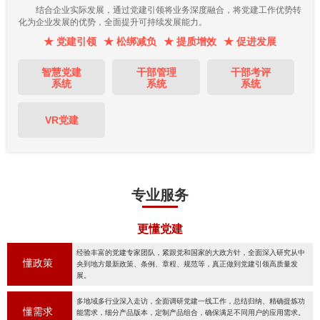
结合企业实际发展，通过党建引领将业务深度融合，将党建工作优势转
化为企业发展的优势，全面提升可持续发展能力。
★ 党建引领
★ 松绑减负
★ 提质增效
★ 促进发展
智慧党建
干部管理
干部考评
系统
系统
系统
VR党建
专业服务
更懂党建
经验丰富的党建专家团队，紧跟党和国家的大政方针，全面深入研究从中
懂政策
央到地方最新政策、条例、章程、规范等，真正做到党建引领高质量发
展。
多地域多行业深入走访，全面调研党建一线工作，总结归纳、精确提炼功
懂需求
能需求，细分产品版本，定制产品组合，确保满足不同用户的应用需求。