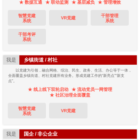
★ 数据互通
★ 联动监测
★ 基层减负
★ 管理增效
智慧党建
干部管理
VR党建
系统
系统
干部考评
系统
我是
乡镇街道 / 村社
以党建为引领，融合网格、综治、民生、政务、生活、办公等于一体，
全面覆盖乡镇街道、村社党建所有业务。形成党建工作的“新亮点”“新支
点”。
★ 线上线下双轮启动
★ 流动党员一网管理
★ 社区治理全面覆盖
智慧党建
VR党建
系统
我是
国企 / 非公企业