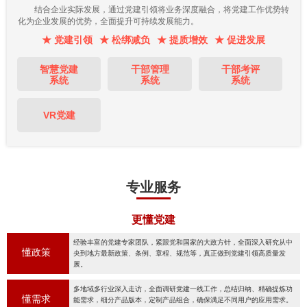
结合企业实际发展，通过党建引领将业务深度融合，将党建工作优势转
化为企业发展的优势，全面提升可持续发展能力。
★ 党建引领
★ 松绑减负
★ 提质增效
★ 促进发展
智慧党建
干部管理
干部考评
系统
系统
系统
VR党建
专业服务
更懂党建
经验丰富的党建专家团队，紧跟党和国家的大政方针，全面深入研究从中
懂政策
央到地方最新政策、条例、章程、规范等，真正做到党建引领高质量发
展。
多地域多行业深入走访，全面调研党建一线工作，总结归纳、精确提炼功
懂需求
能需求，细分产品版本，定制产品组合，确保满足不同用户的应用需求。