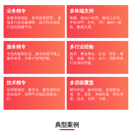
业务精专
多终端支持
党建专家团队，多年政策研究， 多
电脑、微信小程序、微信公众号、
地多行业党建调研，设计符合相应
手机APP、钉钉、VR、触控一体
行业的党建平台。
机，数据大屏。
服务精专
多行业经验
专业的服务队伍，建全的线下线上
政府、事业单位、企业、军队，教
服务体系，为客户保驾护航。
育、金融、电力、水力、消防等多
行业项目经验。
技术精专
多层级覆盖
应用最稳定、最安全、最先进的信
横向到边、纵向到底、多级联动
息化技术，保障平台稳定高效运
省、市、县区、乡镇街道、村社党
行。
委、总支、支部、小组 ...
典型案例