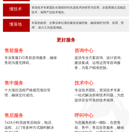
资深技术专家团队长期保持对先进技术的研究与应用，全面掌握主流稳定
懂技术
技术，保障产品技术领先。
丰富的政府、企事业单位项目建设实施经验，确保做到“好用、实用、管
懂落地
用“，助力工作提质增效。
更好服务
售前服务
咨询中心
专业客服1V1售前咨询服务，确保
提供专业方案咨询、设计咨询、
售前沟通无障碍。
建设集成、运维运营等咨询服
务，为客户精准把脉。
售中服务
技术中心
十大项目流程严格规范项目管
专业技术团队，资深技术专家，
理，确保交付成功。
一站式解决所有技术问题，为您
提供安全可靠的技术保障。
售后服务
呼叫中心
7x24小时高效售后响应，电话、
为您服务的第一梯队，负责售
远程、上门等多种方式随时解决
前、售中、售后应答服务，确保