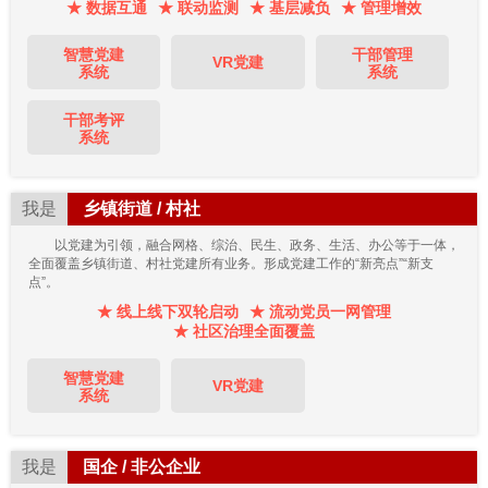
★ 数据互通
★ 联动监测
★ 基层减负
★ 管理增效
智慧党建
干部管理
VR党建
系统
系统
干部考评
系统
我是
乡镇街道 / 村社
以党建为引领，融合网格、综治、民生、政务、生活、办公等于一体，
全面覆盖乡镇街道、村社党建所有业务。形成党建工作的“新亮点”“新支
点”。
★ 线上线下双轮启动
★ 流动党员一网管理
★ 社区治理全面覆盖
智慧党建
VR党建
系统
我是
国企 / 非公企业