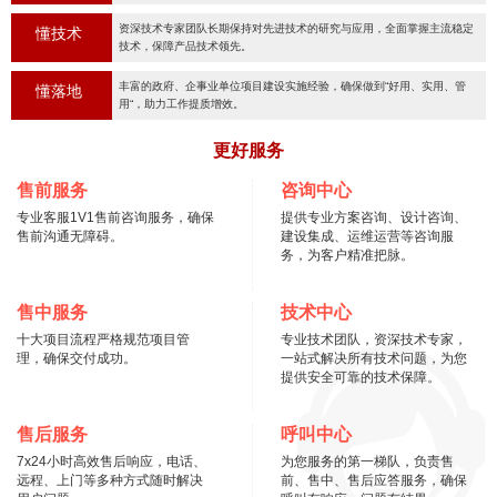
资深技术专家团队长期保持对先进技术的研究与应用，全面掌握主流稳定
懂技术
技术，保障产品技术领先。
丰富的政府、企事业单位项目建设实施经验，确保做到“好用、实用、管
懂落地
用“，助力工作提质增效。
更好服务
售前服务
咨询中心
专业客服1V1售前咨询服务，确保
提供专业方案咨询、设计咨询、
售前沟通无障碍。
建设集成、运维运营等咨询服
务，为客户精准把脉。
售中服务
技术中心
十大项目流程严格规范项目管
专业技术团队，资深技术专家，
理，确保交付成功。
一站式解决所有技术问题，为您
提供安全可靠的技术保障。
售后服务
呼叫中心
7x24小时高效售后响应，电话、
为您服务的第一梯队，负责售
远程、上门等多种方式随时解决
前、售中、售后应答服务，确保