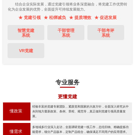
结合企业实际发展，通过党建引领将业务深度融合，将党建工作优势转
化为企业发展的优势，全面提升可持续发展能力。
★ 党建引领
★ 松绑减负
★ 提质增效
★ 促进发展
智慧党建
干部管理
干部考评
系统
系统
系统
VR党建
专业服务
更懂党建
经验丰富的党建专家团队，紧跟党和国家的大政方针，全面深入研究从中
懂政策
央到地方最新政策、条例、章程、规范等，真正做到党建引领高质量发
展。
多地域多行业深入走访，全面调研党建一线工作，总结归纳、精确提炼功
懂需求
能需求，细分产品版本，定制产品组合，确保满足不同用户的应用需求。