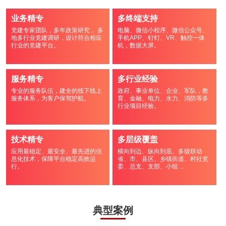
业务精专
多终端支持
党建专家团队，多年政策研究， 多
电脑、微信小程序、微信公众号、
地多行业党建调研，设计符合相应
手机APP、钉钉、VR、触控一体
行业的党建平台。
机，数据大屏。
服务精专
多行业经验
专业的服务队伍，建全的线下线上
政府、事业单位、企业、军队，教
服务体系，为客户保驾护航。
育、金融、电力、水力、消防等多
行业项目经验。
技术精专
多层级覆盖
应用最稳定、最安全、最先进的信
横向到边、纵向到底、多级联动
息化技术，保障平台稳定高效运
省、市、县区、乡镇街道、村社党
行。
委、总支、支部、小组 ...
典型案例