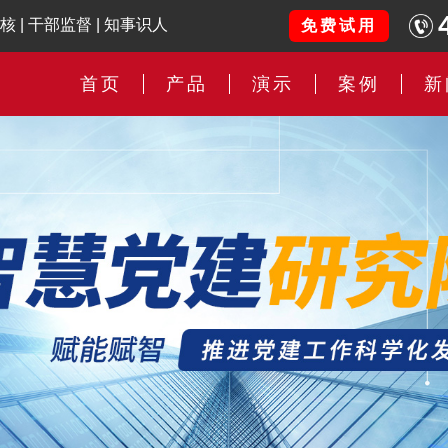
核
|
干部监督
|
知事识人
免费试用
首页
产品
演示
案例
新