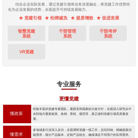
结合企业实际发展，通过党建引领将业务深度融合，将党建工作优势转
化为企业发展的优势，全面提升可持续发展能力。
★ 党建引领
★ 松绑减负
★ 提质增效
★ 促进发展
智慧党建
干部管理
干部考评
系统
系统
系统
VR党建
专业服务
更懂党建
经验丰富的党建专家团队，紧跟党和国家的大政方针，全面深入研究从中
懂政策
央到地方最新政策、条例、章程、规范等，真正做到党建引领高质量发
展。
多地域多行业深入走访，全面调研党建一线工作，总结归纳、精确提炼功
懂需求
能需求，细分产品版本，定制产品组合，确保满足不同用户的应用需求。