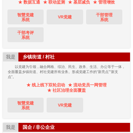
★ 数据互通
★ 联动监测
★ 基层减负
★ 管理增效
智慧党建
干部管理
VR党建
系统
系统
干部考评
系统
我是
乡镇街道 / 村社
以党建为引领，融合网格、综治、民生、政务、生活、办公等于一体，
全面覆盖乡镇街道、村社党建所有业务。形成党建工作的“新亮点”“新支
点”。
★ 线上线下双轮启动
★ 流动党员一网管理
★ 社区治理全面覆盖
智慧党建
VR党建
系统
我是
国企 / 非公企业