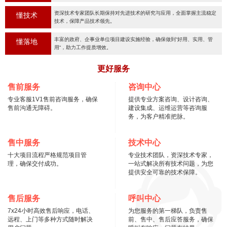
资深技术专家团队长期保持对先进技术的研究与应用，全面掌握主流稳定
懂技术
技术，保障产品技术领先。
丰富的政府、企事业单位项目建设实施经验，确保做到“好用、实用、管
懂落地
用“，助力工作提质增效。
更好服务
售前服务
咨询中心
专业客服1V1售前咨询服务，确保
提供专业方案咨询、设计咨询、
售前沟通无障碍。
建设集成、运维运营等咨询服
务，为客户精准把脉。
售中服务
技术中心
十大项目流程严格规范项目管
专业技术团队，资深技术专家，
理，确保交付成功。
一站式解决所有技术问题，为您
提供安全可靠的技术保障。
售后服务
呼叫中心
7x24小时高效售后响应，电话、
为您服务的第一梯队，负责售
远程、上门等多种方式随时解决
前、售中、售后应答服务，确保