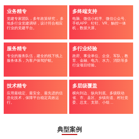
业务精专
多终端支持
党建专家团队，多年政策研究， 多
电脑、微信小程序、微信公众号、
地多行业党建调研，设计符合相应
手机APP、钉钉、VR、触控一体
行业的党建平台。
机，数据大屏。
服务精专
多行业经验
专业的服务队伍，建全的线下线上
政府、事业单位、企业、军队，教
服务体系，为客户保驾护航。
育、金融、电力、水力、消防等多
行业项目经验。
技术精专
多层级覆盖
应用最稳定、最安全、最先进的信
横向到边、纵向到底、多级联动
息化技术，保障平台稳定高效运
省、市、县区、乡镇街道、村社党
行。
委、总支、支部、小组 ...
典型案例