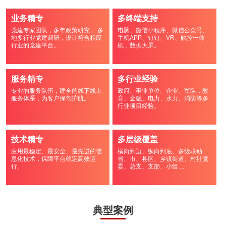
业务精专
多终端支持
党建专家团队，多年政策研究， 多
电脑、微信小程序、微信公众号、
地多行业党建调研，设计符合相应
手机APP、钉钉、VR、触控一体
行业的党建平台。
机，数据大屏。
服务精专
多行业经验
专业的服务队伍，建全的线下线上
政府、事业单位、企业、军队，教
服务体系，为客户保驾护航。
育、金融、电力、水力、消防等多
行业项目经验。
技术精专
多层级覆盖
应用最稳定、最安全、最先进的信
横向到边、纵向到底、多级联动
息化技术，保障平台稳定高效运
省、市、县区、乡镇街道、村社党
行。
委、总支、支部、小组 ...
典型案例