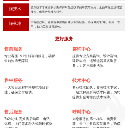
资深技术专家团队长期保持对先进技术的研究与应用，全面掌握主流稳定
懂技术
技术，保障产品技术领先。
丰富的政府、企事业单位项目建设实施经验，确保做到“好用、实用、管
懂落地
用“，助力工作提质增效。
更好服务
售前服务
咨询中心
专业客服1V1售前咨询服务，确保
提供专业方案咨询、设计咨询、
售前沟通无障碍。
建设集成、运维运营等咨询服
务，为客户精准把脉。
售中服务
技术中心
十大项目流程严格规范项目管
专业技术团队，资深技术专家，
理，确保交付成功。
一站式解决所有技术问题，为您
提供安全可靠的技术保障。
售后服务
呼叫中心
7x24小时高效售后响应，电话、
为您服务的第一梯队，负责售
远程、上门等多种方式随时解决
前、售中、售后应答服务，确保