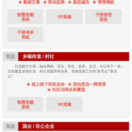
★ 数据互通
★ 联动监测
★ 基层减负
★ 管理增效
智慧党建
干部管理
VR党建
系统
系统
干部考评
系统
我是
乡镇街道 / 村社
以党建为引领，融合网格、综治、民生、政务、生活、办公等于一体，
全面覆盖乡镇街道、村社党建所有业务。形成党建工作的“新亮点”“新支
点”。
★ 线上线下双轮启动
★ 流动党员一网管理
★ 社区治理全面覆盖
智慧党建
VR党建
系统
我是
国企 / 非公企业