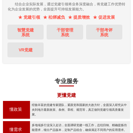
结合企业实际发展，通过党建引领将业务深度融合，将党建工作优势转
化为企业发展的优势，全面提升可持续发展能力。
★ 党建引领
★ 松绑减负
★ 提质增效
★ 促进发展
智慧党建
干部管理
干部考评
系统
系统
系统
VR党建
专业服务
更懂党建
经验丰富的党建专家团队，紧跟党和国家的大政方针，全面深入研究从中
懂政策
央到地方最新政策、条例、章程、规范等，真正做到党建引领高质量发
展。
多地域多行业深入走访，全面调研党建一线工作，总结归纳、精确提炼功
懂需求
能需求，细分产品版本，定制产品组合，确保满足不同用户的应用需求。