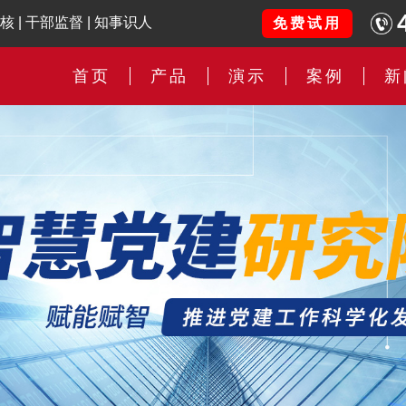
核
|
干部监督
|
知事识人
免费试用
首页
产品
演示
案例
新