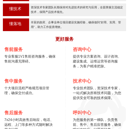
资深技术专家团队长期保持对先进技术的研究与应用，全面掌握主流稳定
懂技术
技术，保障产品技术领先。
丰富的政府、企事业单位项目建设实施经验，确保做到“好用、实用、管
懂落地
用“，助力工作提质增效。
更好服务
售前服务
咨询中心
专业客服1V1售前咨询服务，确保
提供专业方案咨询、设计咨询、
售前沟通无障碍。
建设集成、运维运营等咨询服
务，为客户精准把脉。
售中服务
技术中心
十大项目流程严格规范项目管
专业技术团队，资深技术专家，
理，确保交付成功。
一站式解决所有技术问题，为您
提供安全可靠的技术保障。
售后服务
呼叫中心
7x24小时高效售后响应，电话、
为您服务的第一梯队，负责售
远程、上门等多种方式随时解决
前、售中、售后应答服务，确保