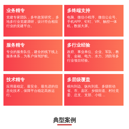
业务精专
多终端支持
党建专家团队，多年政策研究， 多
电脑、微信小程序、微信公众号、
地多行业党建调研，设计符合相应
手机APP、钉钉、VR、触控一体
行业的党建平台。
机，数据大屏。
服务精专
多行业经验
专业的服务队伍，建全的线下线上
政府、事业单位、企业、军队，教
服务体系，为客户保驾护航。
育、金融、电力、水力、消防等多
行业项目经验。
技术精专
多层级覆盖
应用最稳定、最安全、最先进的信
横向到边、纵向到底、多级联动
息化技术，保障平台稳定高效运
省、市、县区、乡镇街道、村社党
行。
委、总支、支部、小组 ...
典型案例