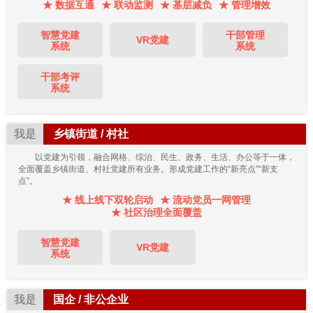
★ 数据互通
★ 联动监测
★ 基层减负
★ 管理增效
智慧党建
干部管理
VR党建
系统
系统
干部考评
系统
我是
乡镇街道 / 村社
以党建为引领，融合网格、综治、民生、政务、生活、办公等于一体，
全面覆盖乡镇街道、村社党建所有业务。形成党建工作的“新亮点”“新支
点”。
★ 线上线下双轮启动
★ 流动党员一网管理
★ 社区治理全面覆盖
智慧党建
VR党建
系统
我是
国企 / 非公企业