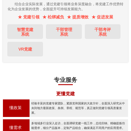
结合企业实际发展，通过党建引领将业务深度融合，将党建工作优势转
化为企业发展的优势，全面提升可持续发展能力。
★ 党建引领
★ 松绑减负
★ 提质增效
★ 促进发展
智慧党建
干部管理
干部考评
系统
系统
系统
VR党建
专业服务
更懂党建
经验丰富的党建专家团队，紧跟党和国家的大政方针，全面深入研究从中
懂政策
央到地方最新政策、条例、章程、规范等，真正做到党建引领高质量发
展。
多地域多行业深入走访，全面调研党建一线工作，总结归纳、精确提炼功
懂需求
能需求，细分产品版本，定制产品组合，确保满足不同用户的应用需求。