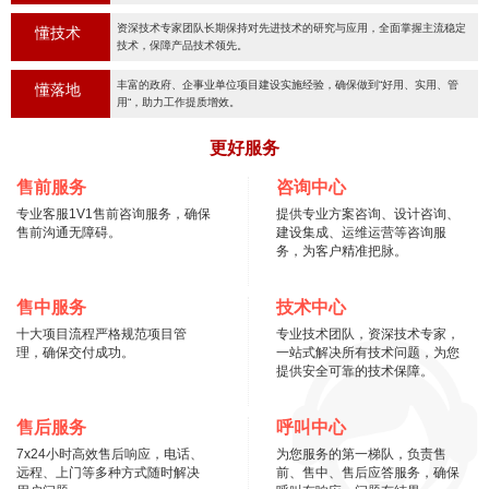
资深技术专家团队长期保持对先进技术的研究与应用，全面掌握主流稳定
懂技术
技术，保障产品技术领先。
丰富的政府、企事业单位项目建设实施经验，确保做到“好用、实用、管
懂落地
用“，助力工作提质增效。
更好服务
售前服务
咨询中心
专业客服1V1售前咨询服务，确保
提供专业方案咨询、设计咨询、
售前沟通无障碍。
建设集成、运维运营等咨询服
务，为客户精准把脉。
售中服务
技术中心
十大项目流程严格规范项目管
专业技术团队，资深技术专家，
理，确保交付成功。
一站式解决所有技术问题，为您
提供安全可靠的技术保障。
售后服务
呼叫中心
7x24小时高效售后响应，电话、
为您服务的第一梯队，负责售
远程、上门等多种方式随时解决
前、售中、售后应答服务，确保