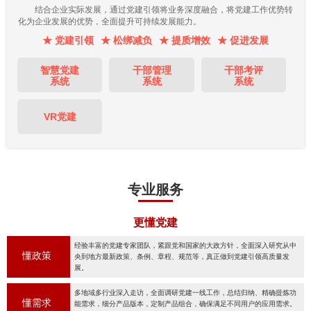
结合企业实际发展，通过党建引领将业务深度融合，将党建工作优势转
化为企业发展的优势，全面提升可持续发展能力。
★ 党建引领
★ 松绑减负
★ 提质增效
★ 促进发展
智慧党建
干部管理
干部考评
系统
系统
系统
VR党建
专业服务
更懂党建
经验丰富的党建专家团队，紧跟党和国家的大政方针，全面深入研究从中
懂政策
央到地方最新政策、条例、章程、规范等，真正做到党建引领高质量发
展。
多地域多行业深入走访，全面调研党建一线工作，总结归纳、精确提炼功
懂需求
能需求，细分产品版本，定制产品组合，确保满足不同用户的应用需求。