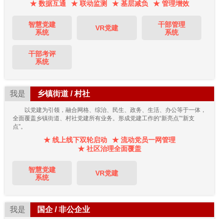
★ 数据互通
★ 联动监测
★ 基层减负
★ 管理增效
智慧党建
干部管理
VR党建
系统
系统
干部考评
系统
我是
乡镇街道 / 村社
以党建为引领，融合网格、综治、民生、政务、生活、办公等于一体，
全面覆盖乡镇街道、村社党建所有业务。形成党建工作的“新亮点”“新支
点”。
★ 线上线下双轮启动
★ 流动党员一网管理
★ 社区治理全面覆盖
智慧党建
VR党建
系统
我是
国企 / 非公企业