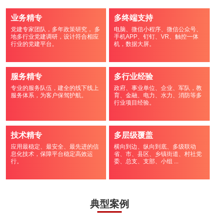
业务精专
多终端支持
党建专家团队，多年政策研究， 多
电脑、微信小程序、微信公众号、
地多行业党建调研，设计符合相应
手机APP、钉钉、VR、触控一体
行业的党建平台。
机，数据大屏。
服务精专
多行业经验
专业的服务队伍，建全的线下线上
政府、事业单位、企业、军队，教
服务体系，为客户保驾护航。
育、金融、电力、水力、消防等多
行业项目经验。
技术精专
多层级覆盖
应用最稳定、最安全、最先进的信
横向到边、纵向到底、多级联动
息化技术，保障平台稳定高效运
省、市、县区、乡镇街道、村社党
行。
委、总支、支部、小组 ...
典型案例