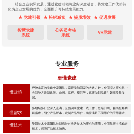
结合企业实际发展，通过党建引领将业务深度融合，将党建工作优势转
化为企业发展的优势，全面提升可持续发展能力。
★ 党建引领
★ 松绑减负
★ 提质增效
★ 促进发展
智慧党建
公务员考核
VR党建
系统
系统
专业服务
更懂党建
经验丰富的党建专家团队，紧跟党和国家的大政方针，全面深入研究从中
懂政策
央到地方最新政策、条例、章程、规范等，真正做到党建引领高质量发
展。
多地域多行业深入走访，全面调研党建一线工作，总结归纳、精确提炼功
懂需求
能需求，细分产品版本，定制产品组合，确保满足不同用户的应用需求。
资深技术专家团队长期保持对先进技术的研究与应用，全面掌握主流稳定
懂技术
技术，保障产品技术领先。