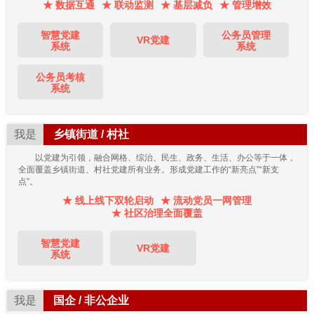
★ 数据互通
★ 联动监测
★ 基层减负
★ 管理增效
智慧党建
公务员管理
VR党建
系统
系统
公务员考核
系统
我是
乡镇街道 / 村社
以党建为引领，融合网格、综治、民生、政务、生活、办公等于一体，
全面覆盖乡镇街道、村社党建所有业务。形成党建工作的“新亮点”“新支
点”。
★ 线上线下双轮启动
★ 流动党员一网管理
★ 社区治理全面覆盖
智慧党建
VR党建
系统
我是
国企 / 非公企业