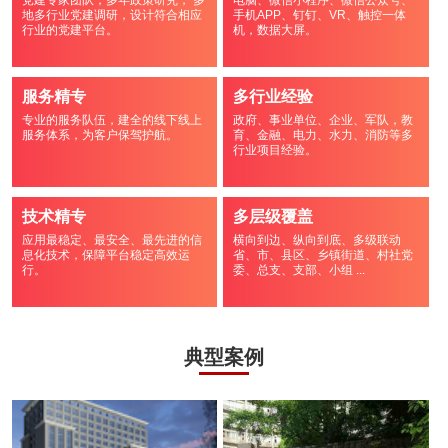
党建专家团队，多年政策研究， 多
电脑、微信小程序、微信公众号、
地多行业党建调研，设计符合相应
手机APP、钉钉、VR、触控一体
行业的党建平台。
机，数据大屏。
服务精专
多行业经验
专业的服务队伍，建全的线下线上
政府、事业单位、企业、军队，教
服务体系，为客户保驾护航。
育、金融、电力、水力、消防等多
行业项目经验。
技术精专
多层级覆盖
应用最稳定、最安全、最先进的信
横向到边、纵向到底、多级联动
息化技术，保障平台稳定高效运
省、市、县区、乡镇街道、村社党
行。
委、总支、支部、小组 ...
典型案例