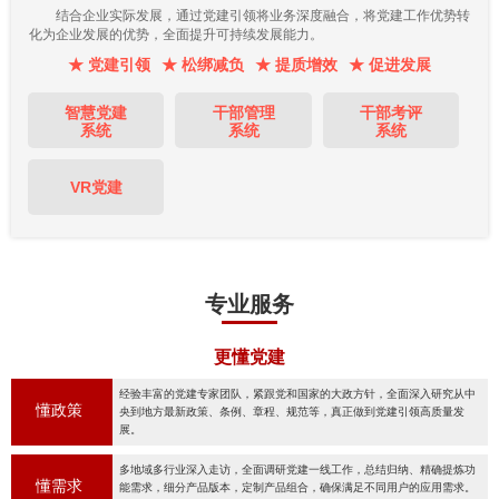
结合企业实际发展，通过党建引领将业务深度融合，将党建工作优势转
化为企业发展的优势，全面提升可持续发展能力。
★ 党建引领
★ 松绑减负
★ 提质增效
★ 促进发展
智慧党建
干部管理
干部考评
系统
系统
系统
VR党建
专业服务
更懂党建
经验丰富的党建专家团队，紧跟党和国家的大政方针，全面深入研究从中
懂政策
央到地方最新政策、条例、章程、规范等，真正做到党建引领高质量发
展。
多地域多行业深入走访，全面调研党建一线工作，总结归纳、精确提炼功
懂需求
能需求，细分产品版本，定制产品组合，确保满足不同用户的应用需求。