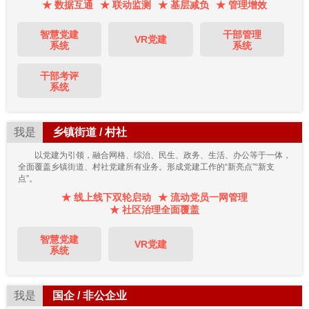
★ 数据互通
★ 联动监测
★ 基层减负
★ 管理增效
智慧党建
干部管理
VR党建
系统
系统
干部考评
系统
我是
乡镇街道 / 村社
以党建为引领，融合网格、综治、民生、政务、生活、办公等于一体，
全面覆盖乡镇街道、村社党建所有业务。形成党建工作的“新亮点”“新支
点”。
★ 线上线下双轮启动
★ 流动党员一网管理
★ 社区治理全面覆盖
智慧党建
VR党建
系统
我是
国企 / 非公企业