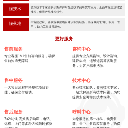
资深技术专家团队长期保持对先进技术的研究与应用，全面掌握主流稳定
懂技术
技术，保障产品技术领先。
丰富的政府、企事业单位项目建设实施经验，确保做到“好用、实用、管
懂落地
用“，助力工作提质增效。
更好服务
售前服务
咨询中心
专业客服1V1售前咨询服务，确保
提供专业方案咨询、设计咨询、
售前沟通无障碍。
建设集成、运维运营等咨询服
务，为客户精准把脉。
售中服务
技术中心
十大项目流程严格规范项目管
专业技术团队，资深技术专家，
理，确保交付成功。
一站式解决所有技术问题，为您
提供安全可靠的技术保障。
售后服务
呼叫中心
7x24小时高效售后响应，电话、
为您服务的第一梯队，负责售
远程、上门等多种方式随时解决
前、售中、售后应答服务，确保