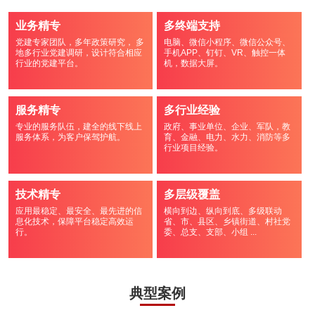
业务精专
多终端支持
党建专家团队，多年政策研究， 多
电脑、微信小程序、微信公众号、
地多行业党建调研，设计符合相应
手机APP、钉钉、VR、触控一体
行业的党建平台。
机，数据大屏。
服务精专
多行业经验
专业的服务队伍，建全的线下线上
政府、事业单位、企业、军队，教
服务体系，为客户保驾护航。
育、金融、电力、水力、消防等多
行业项目经验。
技术精专
多层级覆盖
应用最稳定、最安全、最先进的信
横向到边、纵向到底、多级联动
息化技术，保障平台稳定高效运
省、市、县区、乡镇街道、村社党
行。
委、总支、支部、小组 ...
典型案例