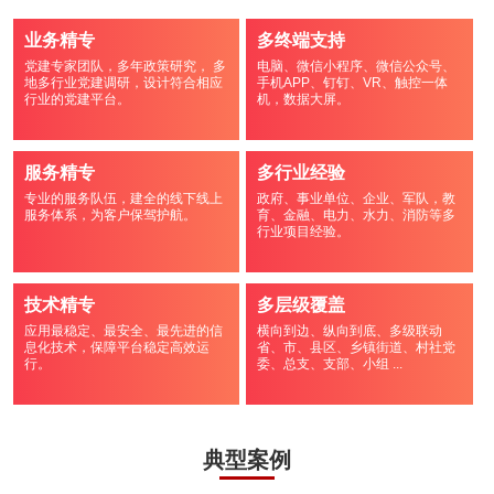
业务精专
多终端支持
党建专家团队，多年政策研究， 多
电脑、微信小程序、微信公众号、
地多行业党建调研，设计符合相应
手机APP、钉钉、VR、触控一体
行业的党建平台。
机，数据大屏。
服务精专
多行业经验
专业的服务队伍，建全的线下线上
政府、事业单位、企业、军队，教
服务体系，为客户保驾护航。
育、金融、电力、水力、消防等多
行业项目经验。
技术精专
多层级覆盖
应用最稳定、最安全、最先进的信
横向到边、纵向到底、多级联动
息化技术，保障平台稳定高效运
省、市、县区、乡镇街道、村社党
行。
委、总支、支部、小组 ...
典型案例