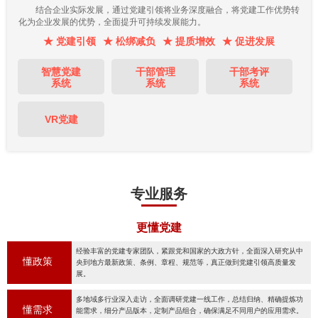
结合企业实际发展，通过党建引领将业务深度融合，将党建工作优势转
化为企业发展的优势，全面提升可持续发展能力。
★ 党建引领
★ 松绑减负
★ 提质增效
★ 促进发展
智慧党建
干部管理
干部考评
系统
系统
系统
VR党建
专业服务
更懂党建
经验丰富的党建专家团队，紧跟党和国家的大政方针，全面深入研究从中
懂政策
央到地方最新政策、条例、章程、规范等，真正做到党建引领高质量发
展。
多地域多行业深入走访，全面调研党建一线工作，总结归纳、精确提炼功
懂需求
能需求，细分产品版本，定制产品组合，确保满足不同用户的应用需求。