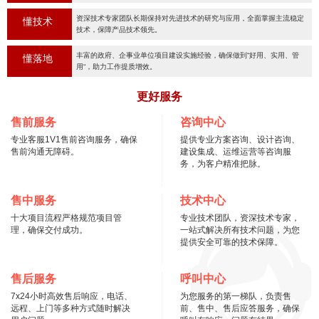
资深技术专家团队长期保持对先进技术的研究与应用，全面掌握主流稳定
懂技术
技术，保障产品技术领先。
丰富的政府、企事业单位项目建设实施经验，确保做到“好用、实用、管
懂落地
用“，助力工作提质增效。
更好服务
售前服务
咨询中心
专业客服1V1售前咨询服务，确保
提供专业方案咨询、设计咨询、
售前沟通无障碍。
建设集成、运维运营等咨询服
务，为客户精准把脉。
售中服务
技术中心
十大项目流程严格规范项目管
专业技术团队，资深技术专家，
理，确保交付成功。
一站式解决所有技术问题，为您
提供安全可靠的技术保障。
售后服务
呼叫中心
7x24小时高效售后响应，电话、
为您服务的第一梯队，负责售
远程、上门等多种方式随时解决
前、售中、售后应答服务，确保