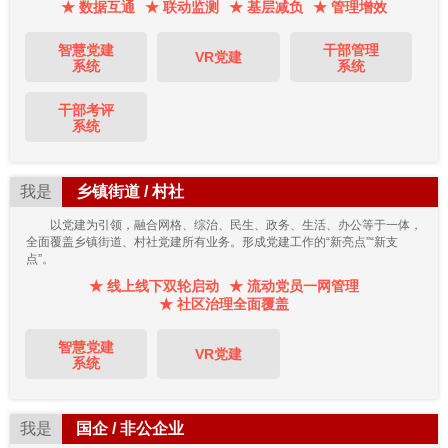
★ 数据互通
★ 联动监测
★ 基层减负
★ 管理增效
智慧党建
干部管理
VR党建
系统
系统
干部考评
系统
我是
乡镇街道 / 村社
以党建为引领，融合网格、综治、民生、政务、生活、办公等于一体，
全面覆盖乡镇街道、村社党建所有业务。形成党建工作的“新亮点”“新支
点”。
★ 线上线下双轮启动
★ 流动党员一网管理
★ 社区治理全面覆盖
智慧党建
VR党建
系统
我是
国企 / 非公企业