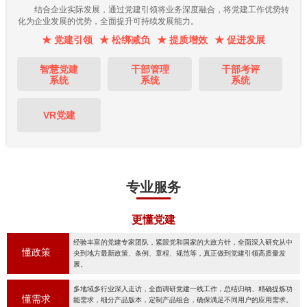
结合企业实际发展，通过党建引领将业务深度融合，将党建工作优势转
化为企业发展的优势，全面提升可持续发展能力。
★ 党建引领
★ 松绑减负
★ 提质增效
★ 促进发展
智慧党建
干部管理
干部考评
系统
系统
系统
VR党建
专业服务
更懂党建
经验丰富的党建专家团队，紧跟党和国家的大政方针，全面深入研究从中
懂政策
央到地方最新政策、条例、章程、规范等，真正做到党建引领高质量发
展。
多地域多行业深入走访，全面调研党建一线工作，总结归纳、精确提炼功
懂需求
能需求，细分产品版本，定制产品组合，确保满足不同用户的应用需求。