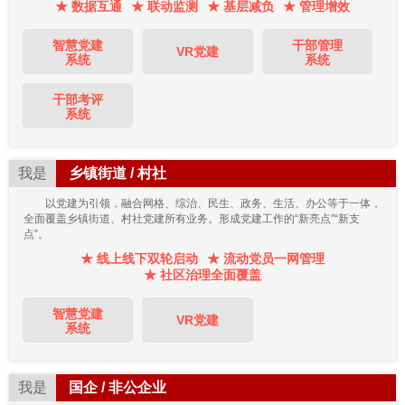
★ 数据互通
★ 联动监测
★ 基层减负
★ 管理增效
智慧党建
干部管理
VR党建
系统
系统
干部考评
系统
我是
乡镇街道 / 村社
以党建为引领，融合网格、综治、民生、政务、生活、办公等于一体，
全面覆盖乡镇街道、村社党建所有业务。形成党建工作的“新亮点”“新支
点”。
★ 线上线下双轮启动
★ 流动党员一网管理
★ 社区治理全面覆盖
智慧党建
VR党建
系统
我是
国企 / 非公企业