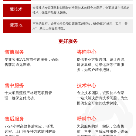
资深技术专家团队长期保持对先进技术的研究与应用，全面掌握主流稳定
懂技术
技术，保障产品技术领先。
丰富的政府、企事业单位项目建设实施经验，确保做到“好用、实用、管
懂落地
用“，助力工作提质增效。
更好服务
售前服务
咨询中心
专业客服1V1售前咨询服务，确保
提供专业方案咨询、设计咨询、
售前沟通无障碍。
建设集成、运维运营等咨询服
务，为客户精准把脉。
售中服务
技术中心
十大项目流程严格规范项目管
专业技术团队，资深技术专家，
理，确保交付成功。
一站式解决所有技术问题，为您
提供安全可靠的技术保障。
售后服务
呼叫中心
7x24小时高效售后响应，电话、
为您服务的第一梯队，负责售
远程、上门等多种方式随时解决
前、售中、售后应答服务，确保