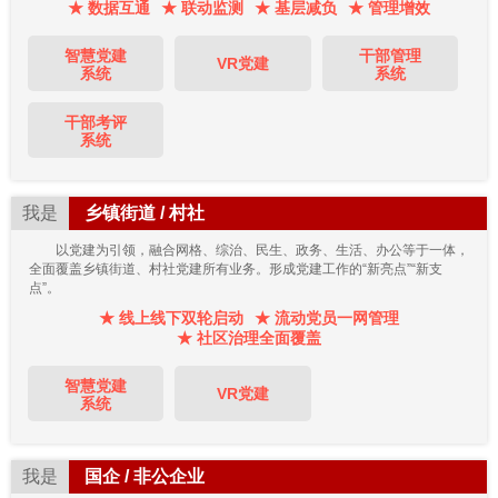
★ 数据互通
★ 联动监测
★ 基层减负
★ 管理增效
智慧党建
干部管理
VR党建
系统
系统
干部考评
系统
我是
乡镇街道 / 村社
以党建为引领，融合网格、综治、民生、政务、生活、办公等于一体，
全面覆盖乡镇街道、村社党建所有业务。形成党建工作的“新亮点”“新支
点”。
★ 线上线下双轮启动
★ 流动党员一网管理
★ 社区治理全面覆盖
智慧党建
VR党建
系统
我是
国企 / 非公企业