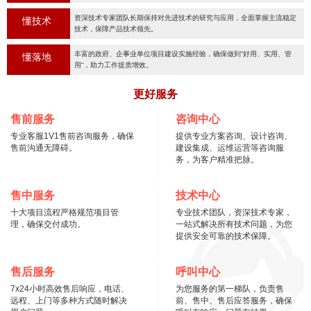
资深技术专家团队长期保持对先进技术的研究与应用，全面掌握主流稳定
懂技术
技术，保障产品技术领先。
丰富的政府、企事业单位项目建设实施经验，确保做到“好用、实用、管
懂落地
用“，助力工作提质增效。
更好服务
售前服务
咨询中心
专业客服1V1售前咨询服务，确保
提供专业方案咨询、设计咨询、
售前沟通无障碍。
建设集成、运维运营等咨询服
务，为客户精准把脉。
售中服务
技术中心
十大项目流程严格规范项目管
专业技术团队，资深技术专家，
理，确保交付成功。
一站式解决所有技术问题，为您
提供安全可靠的技术保障。
售后服务
呼叫中心
7x24小时高效售后响应，电话、
为您服务的第一梯队，负责售
远程、上门等多种方式随时解决
前、售中、售后应答服务，确保