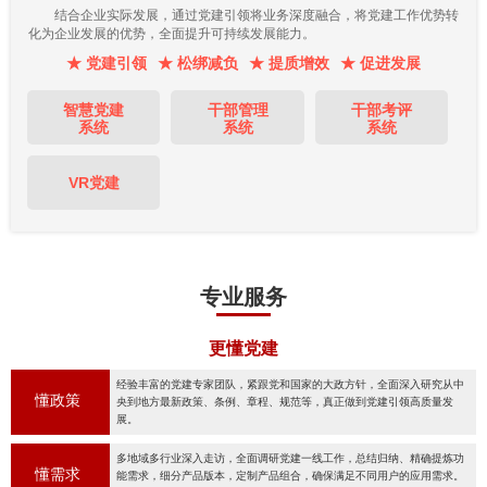
结合企业实际发展，通过党建引领将业务深度融合，将党建工作优势转
化为企业发展的优势，全面提升可持续发展能力。
★ 党建引领
★ 松绑减负
★ 提质增效
★ 促进发展
智慧党建
干部管理
干部考评
系统
系统
系统
VR党建
专业服务
更懂党建
经验丰富的党建专家团队，紧跟党和国家的大政方针，全面深入研究从中
懂政策
央到地方最新政策、条例、章程、规范等，真正做到党建引领高质量发
展。
多地域多行业深入走访，全面调研党建一线工作，总结归纳、精确提炼功
懂需求
能需求，细分产品版本，定制产品组合，确保满足不同用户的应用需求。