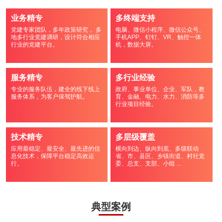
业务精专
多终端支持
党建专家团队，多年政策研究， 多
电脑、微信小程序、微信公众号、
地多行业党建调研，设计符合相应
手机APP、钉钉、VR、触控一体
行业的党建平台。
机，数据大屏。
服务精专
多行业经验
专业的服务队伍，建全的线下线上
政府、事业单位、企业、军队，教
服务体系，为客户保驾护航。
育、金融、电力、水力、消防等多
行业项目经验。
技术精专
多层级覆盖
应用最稳定、最安全、最先进的信
横向到边、纵向到底、多级联动
息化技术，保障平台稳定高效运
省、市、县区、乡镇街道、村社党
行。
委、总支、支部、小组 ...
典型案例