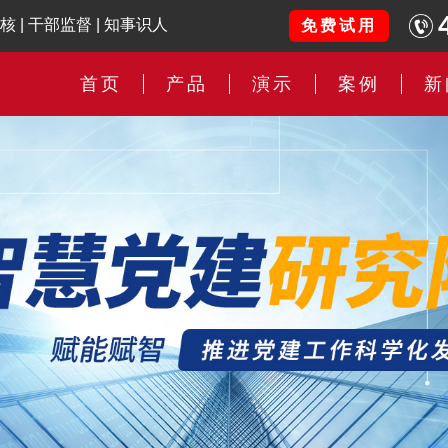
核
|
干部监督
|
知事识人
免费试用
首页
产品
演示
案例
新