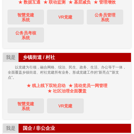
★ 数据互通
★ 联动监测
★ 基层减负
★ 管理增效
智慧党建
公务员管理
VR党建
系统
系统
公务员考核
系统
我是
乡镇街道 / 村社
以党建为引领，融合网格、综治、民生、政务、生活、办公等于一体，
全面覆盖乡镇街道、村社党建所有业务。形成党建工作的“新亮点”“新支
点”。
★ 线上线下双轮启动
★ 流动党员一网管理
★ 社区治理全面覆盖
智慧党建
VR党建
系统
我是
国企 / 非公企业