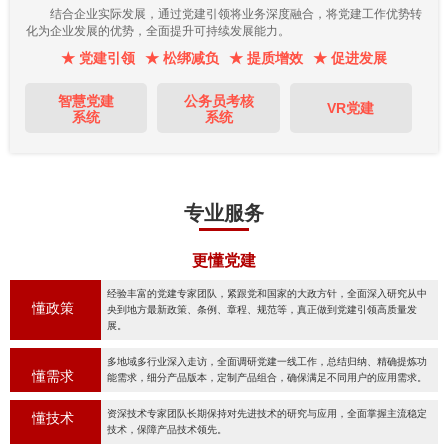
结合企业实际发展，通过党建引领将业务深度融合，将党建工作优势转
化为企业发展的优势，全面提升可持续发展能力。
★ 党建引领
★ 松绑减负
★ 提质增效
★ 促进发展
智慧党建
公务员考核
VR党建
系统
系统
专业服务
更懂党建
经验丰富的党建专家团队，紧跟党和国家的大政方针，全面深入研究从中
懂政策
央到地方最新政策、条例、章程、规范等，真正做到党建引领高质量发
展。
多地域多行业深入走访，全面调研党建一线工作，总结归纳、精确提炼功
懂需求
能需求，细分产品版本，定制产品组合，确保满足不同用户的应用需求。
资深技术专家团队长期保持对先进技术的研究与应用，全面掌握主流稳定
懂技术
技术，保障产品技术领先。