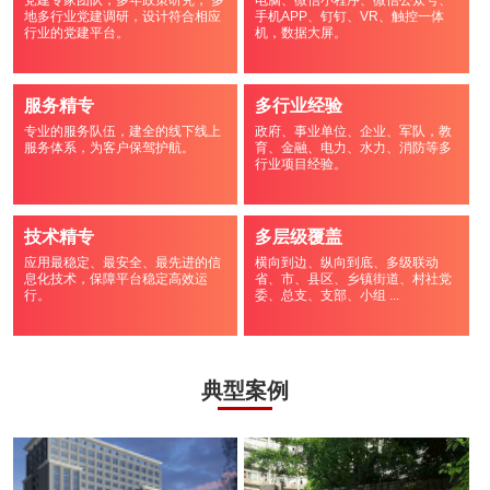
党建专家团队，多年政策研究， 多
电脑、微信小程序、微信公众号、
地多行业党建调研，设计符合相应
手机APP、钉钉、VR、触控一体
行业的党建平台。
机，数据大屏。
服务精专
多行业经验
专业的服务队伍，建全的线下线上
政府、事业单位、企业、军队，教
服务体系，为客户保驾护航。
育、金融、电力、水力、消防等多
行业项目经验。
技术精专
多层级覆盖
应用最稳定、最安全、最先进的信
横向到边、纵向到底、多级联动
息化技术，保障平台稳定高效运
省、市、县区、乡镇街道、村社党
行。
委、总支、支部、小组 ...
典型案例