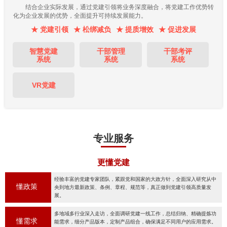
结合企业实际发展，通过党建引领将业务深度融合，将党建工作优势转
化为企业发展的优势，全面提升可持续发展能力。
★ 党建引领
★ 松绑减负
★ 提质增效
★ 促进发展
智慧党建
干部管理
干部考评
系统
系统
系统
VR党建
专业服务
更懂党建
经验丰富的党建专家团队，紧跟党和国家的大政方针，全面深入研究从中
懂政策
央到地方最新政策、条例、章程、规范等，真正做到党建引领高质量发
展。
多地域多行业深入走访，全面调研党建一线工作，总结归纳、精确提炼功
懂需求
能需求，细分产品版本，定制产品组合，确保满足不同用户的应用需求。