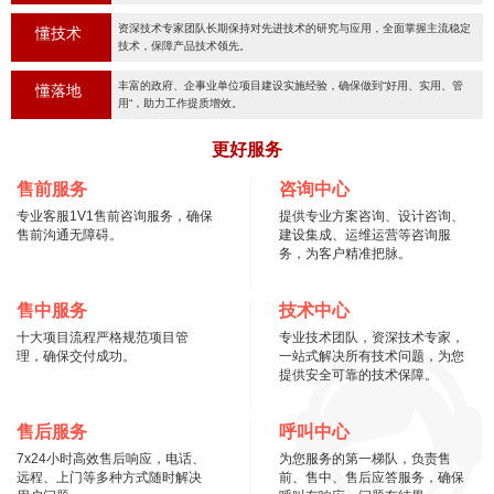
资深技术专家团队长期保持对先进技术的研究与应用，全面掌握主流稳定
懂技术
技术，保障产品技术领先。
丰富的政府、企事业单位项目建设实施经验，确保做到“好用、实用、管
懂落地
用“，助力工作提质增效。
更好服务
售前服务
咨询中心
专业客服1V1售前咨询服务，确保
提供专业方案咨询、设计咨询、
售前沟通无障碍。
建设集成、运维运营等咨询服
务，为客户精准把脉。
售中服务
技术中心
十大项目流程严格规范项目管
专业技术团队，资深技术专家，
理，确保交付成功。
一站式解决所有技术问题，为您
提供安全可靠的技术保障。
售后服务
呼叫中心
7x24小时高效售后响应，电话、
为您服务的第一梯队，负责售
远程、上门等多种方式随时解决
前、售中、售后应答服务，确保