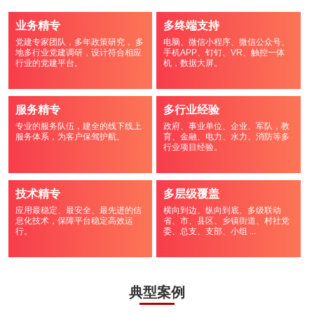
业务精专
多终端支持
党建专家团队，多年政策研究， 多
电脑、微信小程序、微信公众号、
地多行业党建调研，设计符合相应
手机APP、钉钉、VR、触控一体
行业的党建平台。
机，数据大屏。
服务精专
多行业经验
专业的服务队伍，建全的线下线上
政府、事业单位、企业、军队，教
服务体系，为客户保驾护航。
育、金融、电力、水力、消防等多
行业项目经验。
技术精专
多层级覆盖
应用最稳定、最安全、最先进的信
横向到边、纵向到底、多级联动
息化技术，保障平台稳定高效运
省、市、县区、乡镇街道、村社党
行。
委、总支、支部、小组 ...
典型案例