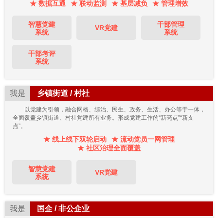
★ 数据互通
★ 联动监测
★ 基层减负
★ 管理增效
智慧党建
干部管理
VR党建
系统
系统
干部考评
系统
我是
乡镇街道 / 村社
以党建为引领，融合网格、综治、民生、政务、生活、办公等于一体，
全面覆盖乡镇街道、村社党建所有业务。形成党建工作的“新亮点”“新支
点”。
★ 线上线下双轮启动
★ 流动党员一网管理
★ 社区治理全面覆盖
智慧党建
VR党建
系统
我是
国企 / 非公企业