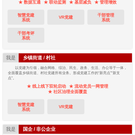
★ 数据互通
★ 联动监测
★ 基层减负
★ 管理增效
智慧党建
干部管理
VR党建
系统
系统
干部考评
系统
我是
乡镇街道 / 村社
以党建为引领，融合网格、综治、民生、政务、生活、办公等于一体，
全面覆盖乡镇街道、村社党建所有业务。形成党建工作的“新亮点”“新支
点”。
★ 线上线下双轮启动
★ 流动党员一网管理
★ 社区治理全面覆盖
智慧党建
VR党建
系统
我是
国企 / 非公企业