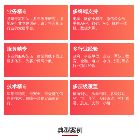
业务精专
多终端支持
党建专家团队，多年政策研究， 多
电脑、微信小程序、微信公众号、
地多行业党建调研，设计符合相应
手机APP、钉钉、VR、触控一体
行业的党建平台。
机，数据大屏。
服务精专
多行业经验
专业的服务队伍，建全的线下线上
政府、事业单位、企业、军队，教
服务体系，为客户保驾护航。
育、金融、电力、水力、消防等多
行业项目经验。
技术精专
多层级覆盖
应用最稳定、最安全、最先进的信
横向到边、纵向到底、多级联动
息化技术，保障平台稳定高效运
省、市、县区、乡镇街道、村社党
行。
委、总支、支部、小组 ...
典型案例