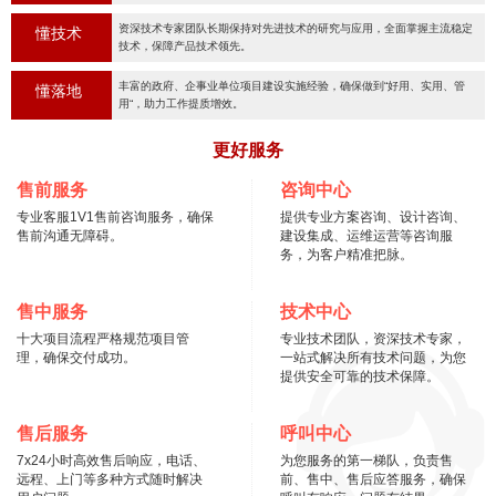
资深技术专家团队长期保持对先进技术的研究与应用，全面掌握主流稳定
懂技术
技术，保障产品技术领先。
丰富的政府、企事业单位项目建设实施经验，确保做到“好用、实用、管
懂落地
用“，助力工作提质增效。
更好服务
售前服务
咨询中心
专业客服1V1售前咨询服务，确保
提供专业方案咨询、设计咨询、
售前沟通无障碍。
建设集成、运维运营等咨询服
务，为客户精准把脉。
售中服务
技术中心
十大项目流程严格规范项目管
专业技术团队，资深技术专家，
理，确保交付成功。
一站式解决所有技术问题，为您
提供安全可靠的技术保障。
售后服务
呼叫中心
7x24小时高效售后响应，电话、
为您服务的第一梯队，负责售
远程、上门等多种方式随时解决
前、售中、售后应答服务，确保