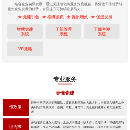
结合企业实际发展，通过党建引领将业务深度融合，将党建工作优势转
化为企业发展的优势，全面提升可持续发展能力。
★ 党建引领
★ 松绑减负
★ 提质增效
★ 促进发展
智慧党建
干部管理
干部考评
系统
系统
系统
VR党建
专业服务
更懂党建
经验丰富的党建专家团队，紧跟党和国家的大政方针，全面深入研究从中
懂政策
央到地方最新政策、条例、章程、规范等，真正做到党建引领高质量发
展。
多地域多行业深入走访，全面调研党建一线工作，总结归纳、精确提炼功
懂需求
能需求，细分产品版本，定制产品组合，确保满足不同用户的应用需求。