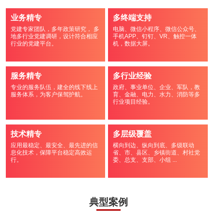
业务精专
多终端支持
党建专家团队，多年政策研究， 多
电脑、微信小程序、微信公众号、
地多行业党建调研，设计符合相应
手机APP、钉钉、VR、触控一体
行业的党建平台。
机，数据大屏。
服务精专
多行业经验
专业的服务队伍，建全的线下线上
政府、事业单位、企业、军队，教
服务体系，为客户保驾护航。
育、金融、电力、水力、消防等多
行业项目经验。
技术精专
多层级覆盖
应用最稳定、最安全、最先进的信
横向到边、纵向到底、多级联动
息化技术，保障平台稳定高效运
省、市、县区、乡镇街道、村社党
行。
委、总支、支部、小组 ...
典型案例