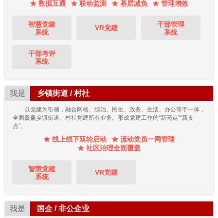
★ 数据互通
★ 联动监测
★ 基层减负
★ 管理增效
智慧党建
干部管理
VR党建
系统
系统
干部考评
系统
我是
乡镇街道 / 村社
以党建为引领，融合网格、综治、民生、政务、生活、办公等于一体，
全面覆盖乡镇街道、村社党建所有业务。形成党建工作的“新亮点”“新支
点”。
★ 线上线下双轮启动
★ 流动党员一网管理
★ 社区治理全面覆盖
智慧党建
VR党建
系统
我是
国企 / 非公企业