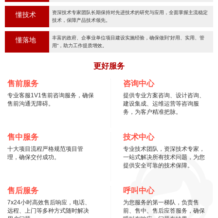
资深技术专家团队长期保持对先进技术的研究与应用，全面掌握主流稳定
懂技术
技术，保障产品技术领先。
丰富的政府、企事业单位项目建设实施经验，确保做到“好用、实用、管
懂落地
用“，助力工作提质增效。
更好服务
售前服务
咨询中心
专业客服1V1售前咨询服务，确保
提供专业方案咨询、设计咨询、
售前沟通无障碍。
建设集成、运维运营等咨询服
务，为客户精准把脉。
售中服务
技术中心
十大项目流程严格规范项目管
专业技术团队，资深技术专家，
理，确保交付成功。
一站式解决所有技术问题，为您
提供安全可靠的技术保障。
售后服务
呼叫中心
7x24小时高效售后响应，电话、
为您服务的第一梯队，负责售
远程、上门等多种方式随时解决
前、售中、售后应答服务，确保