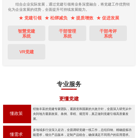
结合企业实际发展，通过党建引领将业务深度融合，将党建工作优势转
化为企业发展的优势，全面提升可持续发展能力。
★ 党建引领
★ 松绑减负
★ 提质增效
★ 促进发展
智慧党建
干部管理
干部考评
系统
系统
系统
VR党建
专业服务
更懂党建
经验丰富的党建专家团队，紧跟党和国家的大政方针，全面深入研究从中
懂政策
央到地方最新政策、条例、章程、规范等，真正做到党建引领高质量发
展。
多地域多行业深入走访，全面调研党建一线工作，总结归纳、精确提炼功
懂需求
能需求，细分产品版本，定制产品组合，确保满足不同用户的应用需求。