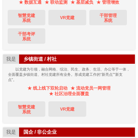
★ 数据互通
★ 联动监测
★ 基层减负
★ 管理增效
智慧党建
干部管理
VR党建
系统
系统
干部考评
系统
我是
乡镇街道 / 村社
以党建为引领，融合网格、综治、民生、政务、生活、办公等于一体，
全面覆盖乡镇街道、村社党建所有业务。形成党建工作的“新亮点”“新支
点”。
★ 线上线下双轮启动
★ 流动党员一网管理
★ 社区治理全面覆盖
智慧党建
VR党建
系统
我是
国企 / 非公企业