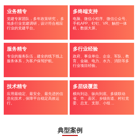
业务精专
多终端支持
党建专家团队，多年政策研究， 多
电脑、微信小程序、微信公众号、
地多行业党建调研，设计符合相应
手机APP、钉钉、VR、触控一体
行业的党建平台。
机，数据大屏。
服务精专
多行业经验
专业的服务队伍，建全的线下线上
政府、事业单位、企业、军队，教
服务体系，为客户保驾护航。
育、金融、电力、水力、消防等多
行业项目经验。
技术精专
多层级覆盖
应用最稳定、最安全、最先进的信
横向到边、纵向到底、多级联动
息化技术，保障平台稳定高效运
省、市、县区、乡镇街道、村社党
行。
委、总支、支部、小组 ...
典型案例