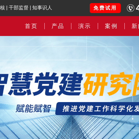
核
|
干部监督
|
知事识人
免费试用
首页
产品
演示
案例
新