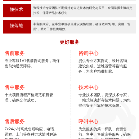
资深技术专家团队长期保持对先进技术的研究与应用，全面掌握主流稳定
懂技术
技术，保障产品技术领先。
丰富的政府、企事业单位项目建设实施经验，确保做到“好用、实用、管
懂落地
用“，助力工作提质增效。
更好服务
售前服务
咨询中心
专业客服1V1售前咨询服务，确保
提供专业方案咨询、设计咨询、
售前沟通无障碍。
建设集成、运维运营等咨询服
务，为客户精准把脉。
售中服务
技术中心
十大项目流程严格规范项目管
专业技术团队，资深技术专家，
理，确保交付成功。
一站式解决所有技术问题，为您
提供安全可靠的技术保障。
售后服务
呼叫中心
7x24小时高效售后响应，电话、
为您服务的第一梯队，负责售
远程、上门等多种方式随时解决
前、售中、售后应答服务，确保