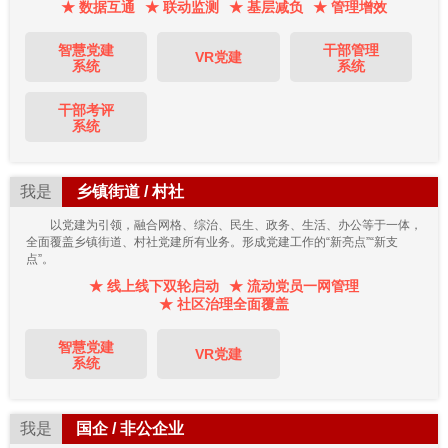
★ 数据互通
★ 联动监测
★ 基层减负
★ 管理增效
智慧党建
干部管理
VR党建
系统
系统
干部考评
系统
我是
乡镇街道 / 村社
以党建为引领，融合网格、综治、民生、政务、生活、办公等于一体，
全面覆盖乡镇街道、村社党建所有业务。形成党建工作的“新亮点”“新支
点”。
★ 线上线下双轮启动
★ 流动党员一网管理
★ 社区治理全面覆盖
智慧党建
VR党建
系统
我是
国企 / 非公企业