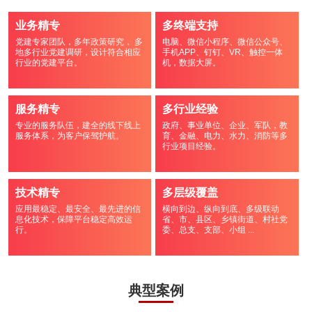
业务精专
多终端支持
党建专家团队，多年政策研究， 多
电脑、微信小程序、微信公众号、
地多行业党建调研，设计符合相应
手机APP、钉钉、VR、触控一体
行业的党建平台。
机，数据大屏。
服务精专
多行业经验
专业的服务队伍，建全的线下线上
政府、事业单位、企业、军队，教
服务体系，为客户保驾护航。
育、金融、电力、水力、消防等多
行业项目经验。
技术精专
多层级覆盖
应用最稳定、最安全、最先进的信
横向到边、纵向到底、多级联动
息化技术，保障平台稳定高效运
省、市、县区、乡镇街道、村社党
行。
委、总支、支部、小组 ...
典型案例