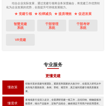
结合企业实际发展，通过党建引领将业务深度融合，将党建工作优势转
化为企业发展的优势，全面提升可持续发展能力。
★ 党建引领
★ 松绑减负
★ 提质增效
★ 促进发展
智慧党建
干部管理
干部考评
系统
系统
系统
VR党建
专业服务
更懂党建
经验丰富的党建专家团队，紧跟党和国家的大政方针，全面深入研究从中
懂政策
央到地方最新政策、条例、章程、规范等，真正做到党建引领高质量发
展。
多地域多行业深入走访，全面调研党建一线工作，总结归纳、精确提炼功
懂需求
能需求，细分产品版本，定制产品组合，确保满足不同用户的应用需求。