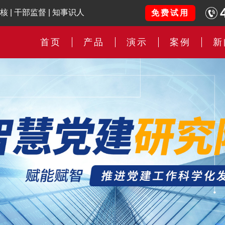
核
|
干部监督
|
知事识人
免费试用
首页
产品
演示
案例
新