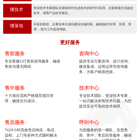
资深技术专家团队长期保持对先进技术的研究与应用，全面掌握主流稳定
懂技术
技术，保障产品技术领先。
丰富的政府、企事业单位项目建设实施经验，确保做到“好用、实用、管
懂落地
用“，助力工作提质增效。
更好服务
售前服务
咨询中心
专业客服1V1售前咨询服务，确保
提供专业方案咨询、设计咨询、
售前沟通无障碍。
建设集成、运维运营等咨询服
务，为客户精准把脉。
售中服务
技术中心
十大项目流程严格规范项目管
专业技术团队，资深技术专家，
理，确保交付成功。
一站式解决所有技术问题，为您
提供安全可靠的技术保障。
售后服务
呼叫中心
7x24小时高效售后响应，电话、
为您服务的第一梯队，负责售
远程、上门等多种方式随时解决
前、售中、售后应答服务，确保