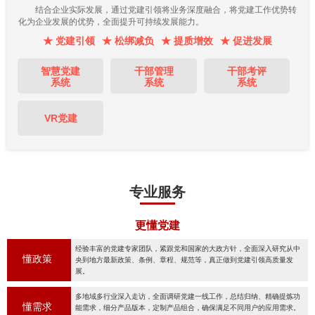
结合企业实际发展，通过党建引领将业务深度融合，将党建工作优势转
化为企业发展的优势，全面提升可持续发展能力。
★ 党建引领
★ 松绑减负
★ 提质增效
★ 促进发展
智慧党建
干部管理
干部考评
系统
系统
系统
VR党建
专业服务
更懂党建
经验丰富的党建专家团队，紧跟党和国家的大政方针，全面深入研究从中
懂政策
央到地方最新政策、条例、章程、规范等，真正做到党建引领高质量发
展。
多地域多行业深入走访，全面调研党建一线工作，总结归纳、精确提炼功
懂需求
能需求，细分产品版本，定制产品组合，确保满足不同用户的应用需求。