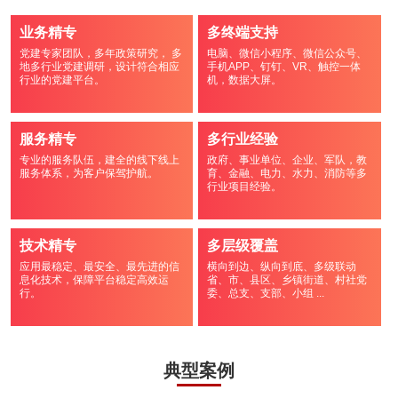
业务精专
多终端支持
党建专家团队，多年政策研究， 多
电脑、微信小程序、微信公众号、
地多行业党建调研，设计符合相应
手机APP、钉钉、VR、触控一体
行业的党建平台。
机，数据大屏。
服务精专
多行业经验
专业的服务队伍，建全的线下线上
政府、事业单位、企业、军队，教
服务体系，为客户保驾护航。
育、金融、电力、水力、消防等多
行业项目经验。
技术精专
多层级覆盖
应用最稳定、最安全、最先进的信
横向到边、纵向到底、多级联动
息化技术，保障平台稳定高效运
省、市、县区、乡镇街道、村社党
行。
委、总支、支部、小组 ...
典型案例