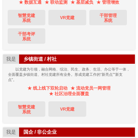
★ 数据互通
★ 联动监测
★ 基层减负
★ 管理增效
智慧党建
干部管理
VR党建
系统
系统
干部考评
系统
我是
乡镇街道 / 村社
以党建为引领，融合网格、综治、民生、政务、生活、办公等于一体，
全面覆盖乡镇街道、村社党建所有业务。形成党建工作的“新亮点”“新支
点”。
★ 线上线下双轮启动
★ 流动党员一网管理
★ 社区治理全面覆盖
智慧党建
VR党建
系统
我是
国企 / 非公企业