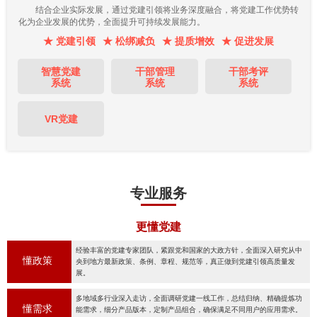
结合企业实际发展，通过党建引领将业务深度融合，将党建工作优势转
化为企业发展的优势，全面提升可持续发展能力。
★ 党建引领
★ 松绑减负
★ 提质增效
★ 促进发展
智慧党建
干部管理
干部考评
系统
系统
系统
VR党建
专业服务
更懂党建
经验丰富的党建专家团队，紧跟党和国家的大政方针，全面深入研究从中
懂政策
央到地方最新政策、条例、章程、规范等，真正做到党建引领高质量发
展。
多地域多行业深入走访，全面调研党建一线工作，总结归纳、精确提炼功
懂需求
能需求，细分产品版本，定制产品组合，确保满足不同用户的应用需求。