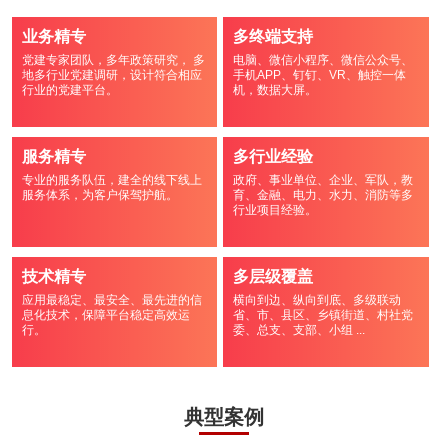
业务精专
多终端支持
党建专家团队，多年政策研究， 多
电脑、微信小程序、微信公众号、
地多行业党建调研，设计符合相应
手机APP、钉钉、VR、触控一体
行业的党建平台。
机，数据大屏。
服务精专
多行业经验
专业的服务队伍，建全的线下线上
政府、事业单位、企业、军队，教
服务体系，为客户保驾护航。
育、金融、电力、水力、消防等多
行业项目经验。
技术精专
多层级覆盖
应用最稳定、最安全、最先进的信
横向到边、纵向到底、多级联动
息化技术，保障平台稳定高效运
省、市、县区、乡镇街道、村社党
行。
委、总支、支部、小组 ...
典型案例