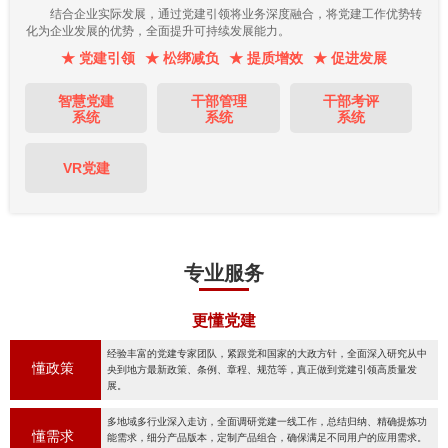
结合企业实际发展，通过党建引领将业务深度融合，将党建工作优势转
化为企业发展的优势，全面提升可持续发展能力。
★ 党建引领
★ 松绑减负
★ 提质增效
★ 促进发展
智慧党建
干部管理
干部考评
系统
系统
系统
VR党建
专业服务
更懂党建
经验丰富的党建专家团队，紧跟党和国家的大政方针，全面深入研究从中
懂政策
央到地方最新政策、条例、章程、规范等，真正做到党建引领高质量发
展。
多地域多行业深入走访，全面调研党建一线工作，总结归纳、精确提炼功
懂需求
能需求，细分产品版本，定制产品组合，确保满足不同用户的应用需求。