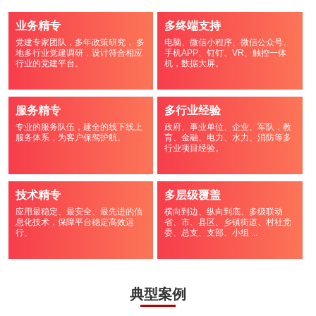
业务精专
多终端支持
党建专家团队，多年政策研究， 多
电脑、微信小程序、微信公众号、
地多行业党建调研，设计符合相应
手机APP、钉钉、VR、触控一体
行业的党建平台。
机，数据大屏。
服务精专
多行业经验
专业的服务队伍，建全的线下线上
政府、事业单位、企业、军队，教
服务体系，为客户保驾护航。
育、金融、电力、水力、消防等多
行业项目经验。
技术精专
多层级覆盖
应用最稳定、最安全、最先进的信
横向到边、纵向到底、多级联动
息化技术，保障平台稳定高效运
省、市、县区、乡镇街道、村社党
行。
委、总支、支部、小组 ...
典型案例