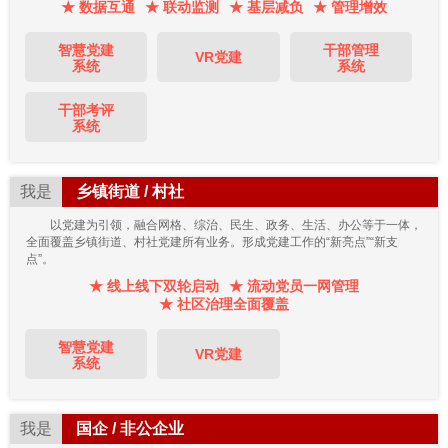
★ 数据互通
★ 联动监测
★ 基层减负
★ 管理增效
智慧党建
干部管理
VR党建
系统
系统
干部考评
系统
我是
乡镇街道 / 村社
以党建为引领，融合网格、综治、民生、政务、生活、办公等于一体，
全面覆盖乡镇街道、村社党建所有业务。形成党建工作的“新亮点”“新支
点”。
★ 线上线下双轮启动
★ 流动党员一网管理
★ 社区治理全面覆盖
智慧党建
VR党建
系统
我是
国企 / 非公企业