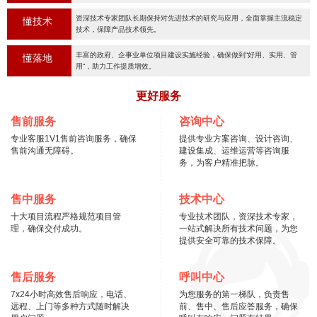
资深技术专家团队长期保持对先进技术的研究与应用，全面掌握主流稳定
懂技术
技术，保障产品技术领先。
丰富的政府、企事业单位项目建设实施经验，确保做到“好用、实用、管
懂落地
用“，助力工作提质增效。
更好服务
售前服务
咨询中心
专业客服1V1售前咨询服务，确保
提供专业方案咨询、设计咨询、
售前沟通无障碍。
建设集成、运维运营等咨询服
务，为客户精准把脉。
售中服务
技术中心
十大项目流程严格规范项目管
专业技术团队，资深技术专家，
理，确保交付成功。
一站式解决所有技术问题，为您
提供安全可靠的技术保障。
售后服务
呼叫中心
7x24小时高效售后响应，电话、
为您服务的第一梯队，负责售
远程、上门等多种方式随时解决
前、售中、售后应答服务，确保