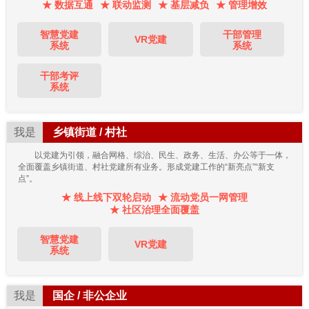
★ 数据互通
★ 联动监测
★ 基层减负
★ 管理增效
智慧党建
干部管理
VR党建
系统
系统
干部考评
系统
我是
乡镇街道 / 村社
以党建为引领，融合网格、综治、民生、政务、生活、办公等于一体，
全面覆盖乡镇街道、村社党建所有业务。形成党建工作的“新亮点”“新支
点”。
★ 线上线下双轮启动
★ 流动党员一网管理
★ 社区治理全面覆盖
智慧党建
VR党建
系统
我是
国企 / 非公企业