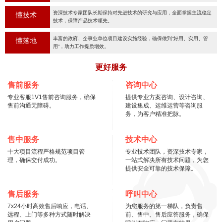
资深技术专家团队长期保持对先进技术的研究与应用，全面掌握主流稳定
懂技术
技术，保障产品技术领先。
丰富的政府、企事业单位项目建设实施经验，确保做到“好用、实用、管
懂落地
用“，助力工作提质增效。
更好服务
售前服务
咨询中心
专业客服1V1售前咨询服务，确保
提供专业方案咨询、设计咨询、
售前沟通无障碍。
建设集成、运维运营等咨询服
务，为客户精准把脉。
售中服务
技术中心
十大项目流程严格规范项目管
专业技术团队，资深技术专家，
理，确保交付成功。
一站式解决所有技术问题，为您
提供安全可靠的技术保障。
售后服务
呼叫中心
7x24小时高效售后响应，电话、
为您服务的第一梯队，负责售
远程、上门等多种方式随时解决
前、售中、售后应答服务，确保