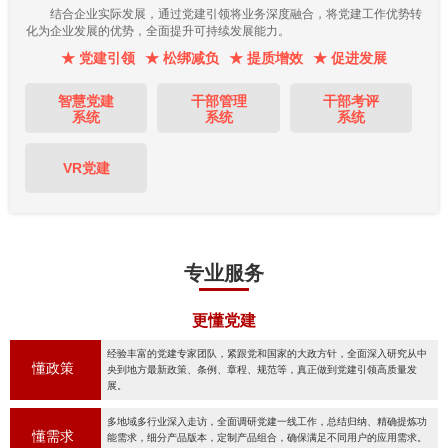
结合企业实际发展，通过党建引领将业务深度融合，将党建工作优势转
化为企业发展的优势，全面提升可持续发展能力。
★ 党建引领
★ 松绑减负
★ 提质增效
★ 促进发展
智慧党建
干部管理
干部考评
系统
系统
系统
VR党建
专业服务
更懂党建
经验丰富的党建专家团队，紧跟党和国家的大政方针，全面深入研究从中
懂政策
央到地方最新政策、条例、章程、规范等，真正做到党建引领高质量发
展。
多地域多行业深入走访，全面调研党建一线工作，总结归纳、精确提炼功
懂需求
能需求，细分产品版本，定制产品组合，确保满足不同用户的应用需求。