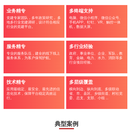
业务精专
多终端支持
党建专家团队，多年政策研究， 多
电脑、微信小程序、微信公众号、
地多行业党建调研，设计符合相应
手机APP、钉钉、VR、触控一体
行业的党建平台。
机，数据大屏。
服务精专
多行业经验
专业的服务队伍，建全的线下线上
政府、事业单位、企业、军队，教
服务体系，为客户保驾护航。
育、金融、电力、水力、消防等多
行业项目经验。
技术精专
多层级覆盖
应用最稳定、最安全、最先进的信
横向到边、纵向到底、多级联动
息化技术，保障平台稳定高效运
省、市、县区、乡镇街道、村社党
行。
委、总支、支部、小组 ...
典型案例