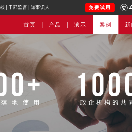
核
|
干部监督
|
知事识人
免费试用
首页
产品
演示
案例
新