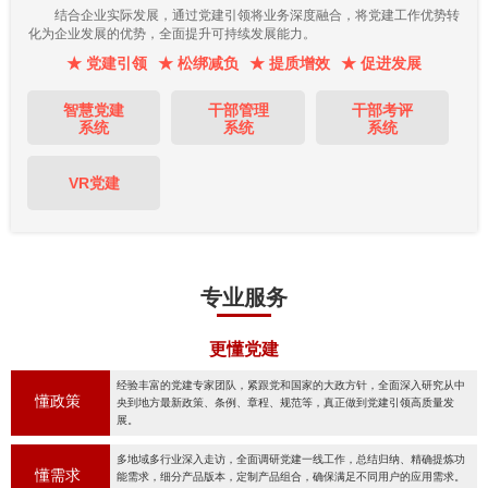
结合企业实际发展，通过党建引领将业务深度融合，将党建工作优势转
化为企业发展的优势，全面提升可持续发展能力。
★ 党建引领
★ 松绑减负
★ 提质增效
★ 促进发展
智慧党建
干部管理
干部考评
系统
系统
系统
VR党建
专业服务
更懂党建
经验丰富的党建专家团队，紧跟党和国家的大政方针，全面深入研究从中
懂政策
央到地方最新政策、条例、章程、规范等，真正做到党建引领高质量发
展。
多地域多行业深入走访，全面调研党建一线工作，总结归纳、精确提炼功
懂需求
能需求，细分产品版本，定制产品组合，确保满足不同用户的应用需求。