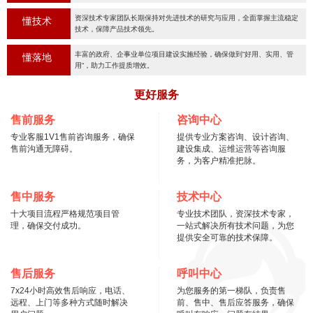
资深技术专家团队长期保持对先进技术的研究与应用，全面掌握主流稳定
懂技术
技术，保障产品技术领先。
丰富的政府、企事业单位项目建设实施经验，确保做到“好用、实用、管
懂落地
用“，助力工作提质增效。
更好服务
售前服务
咨询中心
专业客服1V1售前咨询服务，确保
提供专业方案咨询、设计咨询、
售前沟通无障碍。
建设集成、运维运营等咨询服
务，为客户精准把脉。
售中服务
技术中心
十大项目流程严格规范项目管
专业技术团队，资深技术专家，
理，确保交付成功。
一站式解决所有技术问题，为您
提供安全可靠的技术保障。
售后服务
呼叫中心
7x24小时高效售后响应，电话、
为您服务的第一梯队，负责售
远程、上门等多种方式随时解决
前、售中、售后应答服务，确保