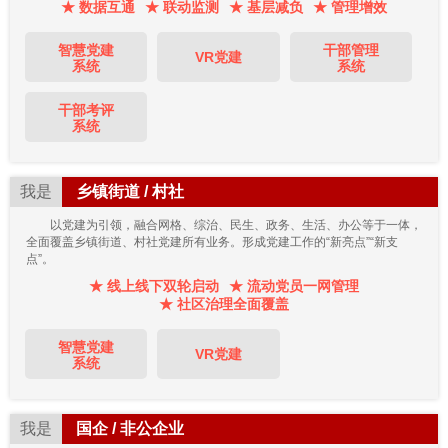
★ 数据互通
★ 联动监测
★ 基层减负
★ 管理增效
智慧党建
干部管理
VR党建
系统
系统
干部考评
系统
我是
乡镇街道 / 村社
以党建为引领，融合网格、综治、民生、政务、生活、办公等于一体，
全面覆盖乡镇街道、村社党建所有业务。形成党建工作的“新亮点”“新支
点”。
★ 线上线下双轮启动
★ 流动党员一网管理
★ 社区治理全面覆盖
智慧党建
VR党建
系统
我是
国企 / 非公企业