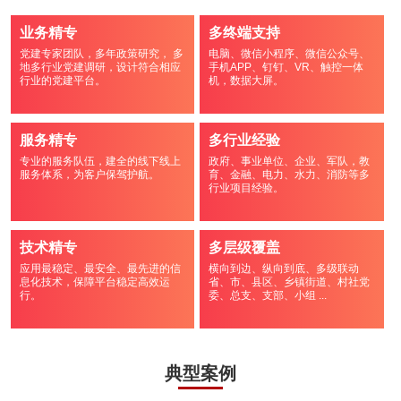
业务精专
多终端支持
党建专家团队，多年政策研究， 多
电脑、微信小程序、微信公众号、
地多行业党建调研，设计符合相应
手机APP、钉钉、VR、触控一体
行业的党建平台。
机，数据大屏。
服务精专
多行业经验
专业的服务队伍，建全的线下线上
政府、事业单位、企业、军队，教
服务体系，为客户保驾护航。
育、金融、电力、水力、消防等多
行业项目经验。
技术精专
多层级覆盖
应用最稳定、最安全、最先进的信
横向到边、纵向到底、多级联动
息化技术，保障平台稳定高效运
省、市、县区、乡镇街道、村社党
行。
委、总支、支部、小组 ...
典型案例