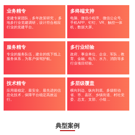
业务精专
多终端支持
党建专家团队，多年政策研究， 多
电脑、微信小程序、微信公众号、
地多行业党建调研，设计符合相应
手机APP、钉钉、VR、触控一体
行业的党建平台。
机，数据大屏。
服务精专
多行业经验
专业的服务队伍，建全的线下线上
政府、事业单位、企业、军队，教
服务体系，为客户保驾护航。
育、金融、电力、水力、消防等多
行业项目经验。
技术精专
多层级覆盖
应用最稳定、最安全、最先进的信
横向到边、纵向到底、多级联动
息化技术，保障平台稳定高效运
省、市、县区、乡镇街道、村社党
行。
委、总支、支部、小组 ...
典型案例