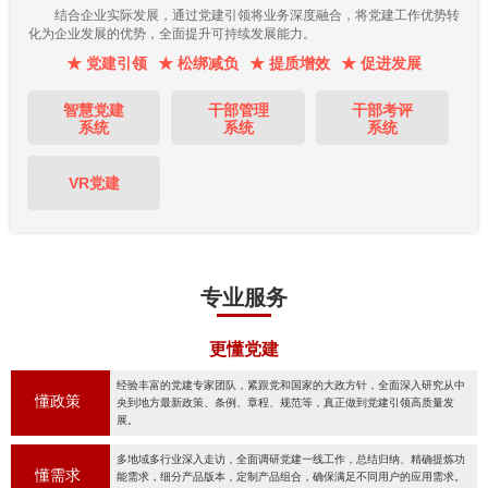
结合企业实际发展，通过党建引领将业务深度融合，将党建工作优势转
化为企业发展的优势，全面提升可持续发展能力。
★ 党建引领
★ 松绑减负
★ 提质增效
★ 促进发展
智慧党建
干部管理
干部考评
系统
系统
系统
VR党建
专业服务
更懂党建
经验丰富的党建专家团队，紧跟党和国家的大政方针，全面深入研究从中
懂政策
央到地方最新政策、条例、章程、规范等，真正做到党建引领高质量发
展。
多地域多行业深入走访，全面调研党建一线工作，总结归纳、精确提炼功
懂需求
能需求，细分产品版本，定制产品组合，确保满足不同用户的应用需求。