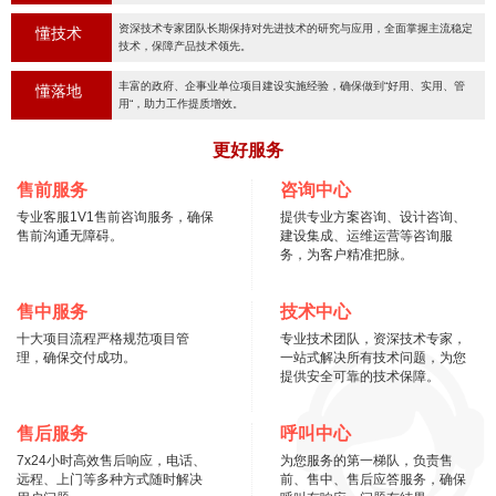
资深技术专家团队长期保持对先进技术的研究与应用，全面掌握主流稳定
懂技术
技术，保障产品技术领先。
丰富的政府、企事业单位项目建设实施经验，确保做到“好用、实用、管
懂落地
用“，助力工作提质增效。
更好服务
售前服务
咨询中心
专业客服1V1售前咨询服务，确保
提供专业方案咨询、设计咨询、
售前沟通无障碍。
建设集成、运维运营等咨询服
务，为客户精准把脉。
售中服务
技术中心
十大项目流程严格规范项目管
专业技术团队，资深技术专家，
理，确保交付成功。
一站式解决所有技术问题，为您
提供安全可靠的技术保障。
售后服务
呼叫中心
7x24小时高效售后响应，电话、
为您服务的第一梯队，负责售
远程、上门等多种方式随时解决
前、售中、售后应答服务，确保