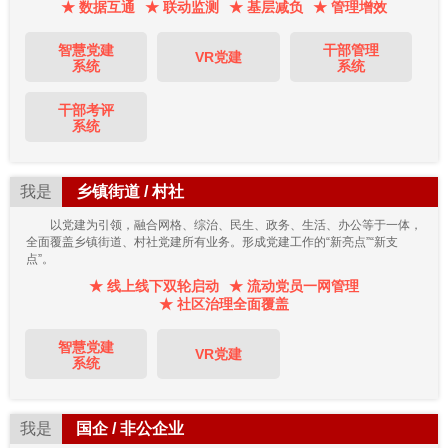
★ 数据互通
★ 联动监测
★ 基层减负
★ 管理增效
智慧党建
干部管理
VR党建
系统
系统
干部考评
系统
我是
乡镇街道 / 村社
以党建为引领，融合网格、综治、民生、政务、生活、办公等于一体，
全面覆盖乡镇街道、村社党建所有业务。形成党建工作的“新亮点”“新支
点”。
★ 线上线下双轮启动
★ 流动党员一网管理
★ 社区治理全面覆盖
智慧党建
VR党建
系统
我是
国企 / 非公企业