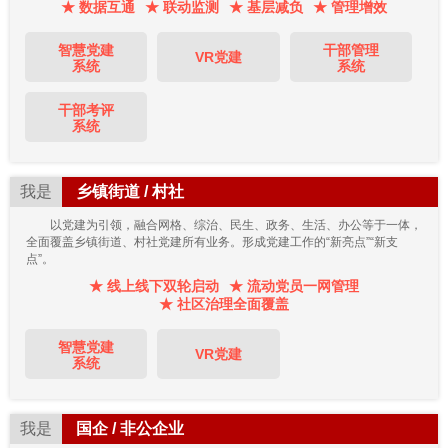
★ 数据互通
★ 联动监测
★ 基层减负
★ 管理增效
智慧党建
干部管理
VR党建
系统
系统
干部考评
系统
我是
乡镇街道 / 村社
以党建为引领，融合网格、综治、民生、政务、生活、办公等于一体，
全面覆盖乡镇街道、村社党建所有业务。形成党建工作的“新亮点”“新支
点”。
★ 线上线下双轮启动
★ 流动党员一网管理
★ 社区治理全面覆盖
智慧党建
VR党建
系统
我是
国企 / 非公企业