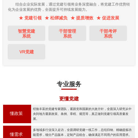
结合企业实际发展，通过党建引领将业务深度融合，将党建工作优势转
化为企业发展的优势，全面提升可持续发展能力。
★ 党建引领
★ 松绑减负
★ 提质增效
★ 促进发展
智慧党建
干部管理
干部考评
系统
系统
系统
VR党建
专业服务
更懂党建
经验丰富的党建专家团队，紧跟党和国家的大政方针，全面深入研究从中
懂政策
央到地方最新政策、条例、章程、规范等，真正做到党建引领高质量发
展。
多地域多行业深入走访，全面调研党建一线工作，总结归纳、精确提炼功
懂需求
能需求，细分产品版本，定制产品组合，确保满足不同用户的应用需求。