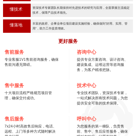
资深技术专家团队长期保持对先进技术的研究与应用，全面掌握主流稳定
懂技术
技术，保障产品技术领先。
丰富的政府、企事业单位项目建设实施经验，确保做到“好用、实用、管
懂落地
用“，助力工作提质增效。
更好服务
售前服务
咨询中心
专业客服1V1售前咨询服务，确保
提供专业方案咨询、设计咨询、
售前沟通无障碍。
建设集成、运维运营等咨询服
务，为客户精准把脉。
售中服务
技术中心
十大项目流程严格规范项目管
专业技术团队，资深技术专家，
理，确保交付成功。
一站式解决所有技术问题，为您
提供安全可靠的技术保障。
售后服务
呼叫中心
7x24小时高效售后响应，电话、
为您服务的第一梯队，负责售
远程、上门等多种方式随时解决
前、售中、售后应答服务，确保