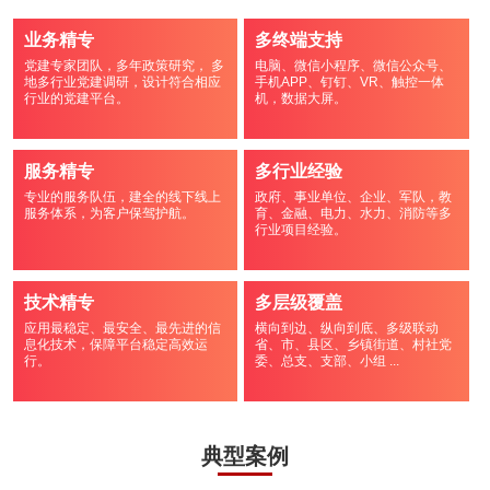
业务精专
多终端支持
党建专家团队，多年政策研究， 多
电脑、微信小程序、微信公众号、
地多行业党建调研，设计符合相应
手机APP、钉钉、VR、触控一体
行业的党建平台。
机，数据大屏。
服务精专
多行业经验
专业的服务队伍，建全的线下线上
政府、事业单位、企业、军队，教
服务体系，为客户保驾护航。
育、金融、电力、水力、消防等多
行业项目经验。
技术精专
多层级覆盖
应用最稳定、最安全、最先进的信
横向到边、纵向到底、多级联动
息化技术，保障平台稳定高效运
省、市、县区、乡镇街道、村社党
行。
委、总支、支部、小组 ...
典型案例