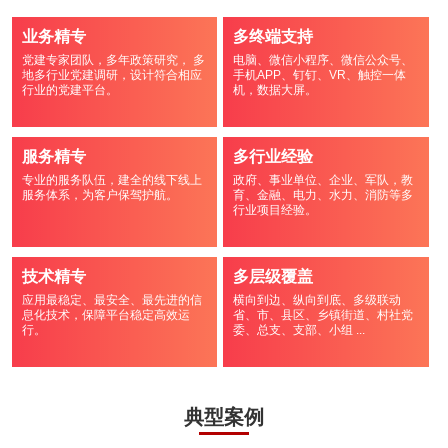
业务精专
多终端支持
党建专家团队，多年政策研究， 多
电脑、微信小程序、微信公众号、
地多行业党建调研，设计符合相应
手机APP、钉钉、VR、触控一体
行业的党建平台。
机，数据大屏。
服务精专
多行业经验
专业的服务队伍，建全的线下线上
政府、事业单位、企业、军队，教
服务体系，为客户保驾护航。
育、金融、电力、水力、消防等多
行业项目经验。
技术精专
多层级覆盖
应用最稳定、最安全、最先进的信
横向到边、纵向到底、多级联动
息化技术，保障平台稳定高效运
省、市、县区、乡镇街道、村社党
行。
委、总支、支部、小组 ...
典型案例