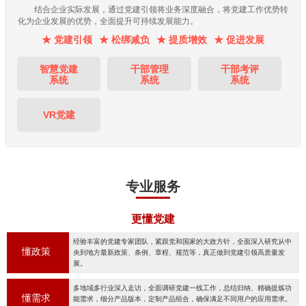
结合企业实际发展，通过党建引领将业务深度融合，将党建工作优势转
化为企业发展的优势，全面提升可持续发展能力。
★ 党建引领
★ 松绑减负
★ 提质增效
★ 促进发展
智慧党建
干部管理
干部考评
系统
系统
系统
VR党建
专业服务
更懂党建
经验丰富的党建专家团队，紧跟党和国家的大政方针，全面深入研究从中
懂政策
央到地方最新政策、条例、章程、规范等，真正做到党建引领高质量发
展。
多地域多行业深入走访，全面调研党建一线工作，总结归纳、精确提炼功
懂需求
能需求，细分产品版本，定制产品组合，确保满足不同用户的应用需求。