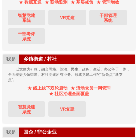
★ 数据互通
★ 联动监测
★ 基层减负
★ 管理增效
智慧党建
干部管理
VR党建
系统
系统
干部考评
系统
我是
乡镇街道 / 村社
以党建为引领，融合网格、综治、民生、政务、生活、办公等于一体，
全面覆盖乡镇街道、村社党建所有业务。形成党建工作的“新亮点”“新支
点”。
★ 线上线下双轮启动
★ 流动党员一网管理
★ 社区治理全面覆盖
智慧党建
VR党建
系统
我是
国企 / 非公企业