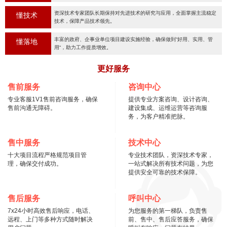
资深技术专家团队长期保持对先进技术的研究与应用，全面掌握主流稳定
懂技术
技术，保障产品技术领先。
丰富的政府、企事业单位项目建设实施经验，确保做到“好用、实用、管
懂落地
用“，助力工作提质增效。
更好服务
售前服务
咨询中心
专业客服1V1售前咨询服务，确保
提供专业方案咨询、设计咨询、
售前沟通无障碍。
建设集成、运维运营等咨询服
务，为客户精准把脉。
售中服务
技术中心
十大项目流程严格规范项目管
专业技术团队，资深技术专家，
理，确保交付成功。
一站式解决所有技术问题，为您
提供安全可靠的技术保障。
售后服务
呼叫中心
7x24小时高效售后响应，电话、
为您服务的第一梯队，负责售
远程、上门等多种方式随时解决
前、售中、售后应答服务，确保